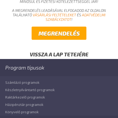
MINŐSÜL ÉS FIZETÉSI KÖTELEZETTSÉGGEL JÁR!
A MEGRENDELÉS LEADÁSÁVAL ELFOGADOD AZ OLDALON
TALÁLHATÓ
VÁSÁRLÁSI FELTÉTELEKET
ÉS
ADATVÉDELMI
SZABÁLYZATOT
!
VISSZA A LAP TETEJÉRE
Program típusok
Számlázó programok
Készletnyilvántartó programok
Raktárkezelő programok
Házipénztár programok
Könyvelő programok