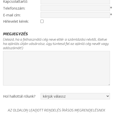
Kapcsolattartó:
*
Telefonszám:
*
E-mail cím:
Hírlevelet kérek:
MEGJEGYZÉS
(Jelezd, ha a felhasználó cég neve eltér a számlázási névtől, illetve
ha ajánlás útján vásárolsz, úgy tüntesd fel az ajánló cég nevét vagy
adószámát!)
Hol hallottál rólunk?
AZ OLDALON LEADOTT RENDELÉS ÍRÁSOS MEGRENDELÉSNEK