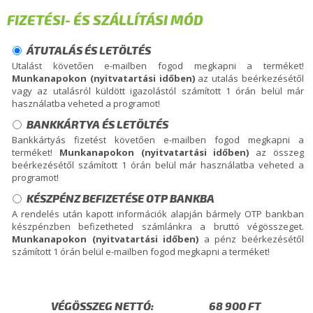
FIZETÉSI- ÉS SZÁLLÍTÁSI MÓD
ÁTUTALÁS ÉS LETÖLTÉS
Utalást követően e-mailben fogod megkapni a terméket!
Munkanapokon (nyitvatartási időben)
az utalás beérkezésétől
vagy az utalásról küldött igazolástól számított 1 órán belül már
használatba veheted a programot!
BANKKÁRTYA ÉS LETÖLTÉS
Bankkártyás fizetést követően e-mailben fogod megkapni a
terméket!
Munkanapokon (nyitvatartási időben)
az összeg
beérkezésétől számított 1 órán belül már használatba veheted a
programot!
KÉSZPÉNZ BEFIZETÉSE OTP BANKBA
A rendelés után kapott információk alapján bármely OTP bankban
készpénzben befizetheted számlánkra a bruttó végösszeget.
Munkanapokon (nyitvatartási időben)
a pénz beérkezésétől
számított 1 órán belül e-mailben fogod megkapni a terméket!
VÉGÖSSZEG NETTÓ: