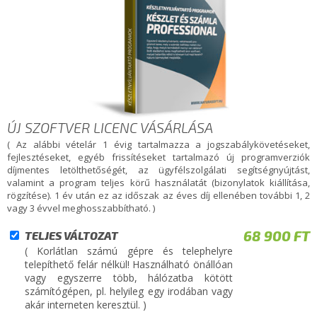
ÚJ SZOFTVER LICENC VÁSÁRLÁSA
( Az alábbi vételár 1 évig tartalmazza a jogszabálykövetéseket,
fejlesztéseket, egyéb frissítéseket tartalmazó új programverziók
díjmentes letölthetőségét, az ügyfélszolgálati segítségnyújtást,
valamint a program teljes körű használatát (bizonylatok kiállítása,
rögzítése). 1 év után ez az időszak az éves díj ellenében további 1, 2
vagy 3 évvel meghosszabbítható. )
68 900 FT
TELJES VÁLTOZAT
( Korlátlan számú gépre és telephelyre
telepíthető felár nélkül! Használható önállóan
vagy egyszerre több, hálózatba kötött
számítógépen, pl. helyileg egy irodában vagy
akár interneten keresztül. )