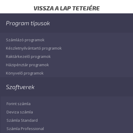
VISSZA A LAP TETEJÉRE
Program típusok
Számlázó programok
Készletnyilvántartó programok
Raktárkezelő programok
Házipénztár programok
Könyvelő programok
Szoftverek
Forint számla
Deviza számla
Számla Standard
Számla Professional