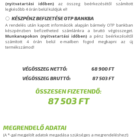
(nyitvatartási időben)
az összeg beérkezésétől számított
legkésőbb 4 órán belül küldjük el!
KÉSZPÉNZ BEFIZETÉSE OTP BANKBA
A rendelés után kapott információk alapján bármely OTP bankban
készpénzben befizetheted számlánkra a bruttó végösszeget.
Munkanapokon (nyitvatartási időben)
a pénz beérkezésétől
számított 4 órán belül e-mailben fogod megkapni az új
termékszámod!
VÉGÖSSZEG NETTÓ:
VÉGÖSSZEG BRUTTÓ:
ÖSSZESEN FIZETENDŐ:
MEGRENDELŐ ADATAI
(A *-gal megjelölt adatok megadása szükséges a megrendeléshez!)