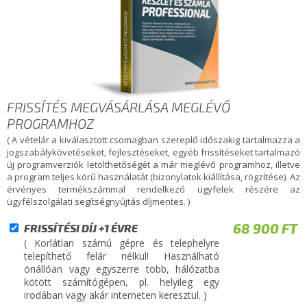
FRISSÍTÉS MEGVÁSÁRLÁSA MEGLÉVŐ
PROGRAMHOZ
( A vételár a kiválasztott csomagban szereplő időszakig tartalmazza a
jogszabálykövetéseket, fejlesztéseket, egyéb frissítéseket tartalmazó
új programverziók letölthetőségét a már meglévő programhoz, illetve
a program teljes körű használatát (bizonylatok kiállítása, rögzítése). Az
érvényes termékszámmal rendelkező ügyfelek részére az
ügyfélszolgálati segítségnyújtás díjmentes. )
68 900 FT
FRISSÍTÉSI DÍJ +1 ÉVRE
( Korlátlan számú gépre és telephelyre
telepíthető felár nélkül! Használható
önállóan vagy egyszerre több, hálózatba
kötött számítógépen, pl. helyileg egy
irodában vagy akár interneten keresztül. )