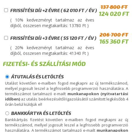
137 800 FT
FRISSÍTÉSI DÍJ +2 ÉVRE ( 62 010 FT / ÉV )
124 020 FT
( 10% kedvezményt tartalmaz az éves
díjból, összesen megtakarítás: 13780 Ft )
206 700 FT
FRISSÍTÉSI DÍJ +3 ÉVRE ( 55 120 FT / ÉV )
165 360 FT
( 20% kedvezményt tartalmaz az éves
díjból, összesen megtakarítás: 41340 Ft )
FIZETÉSI- ÉS SZÁLLÍTÁSI MÓD
ÁTUTALÁS ÉS LETÖLTÉS
Utalást követően e-mailben fogod megkapni az új termékszámod,
mellyel jogosult leszel a legfrissebb programverzió használatára. A
termékszámot tartalmazó e-mailt
munkanapokon (nyitvatartási
időben)
az utalás beérkezésétől/igazolásától számított legkésőbb 4
órán belül küldjük el!
BANKKÁRTYA ÉS LETÖLTÉS
Bankkártyás fizetést követően e-mailben fogod megkapni az új
termékszámod, mellyel jogosult leszel a legfrissebb programverzió
használatára. A termékszámot tartalmazó e-mailt
munkanapokon