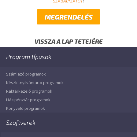
SZABÁLYZATOT
!
VISSZA A LAP TETEJÉRE
Program típusok
Számlázó programok
Készletnyilvántartó programok
Raktárkezelő programok
Házipénztár programok
Könyvelő programok
Szoftverek