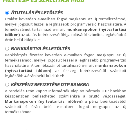
ÁTUTALÁS ÉS LETÖLTÉS
Utalást követően e-mailben fogod megkapni az új termékszámod,
mellyel jogosult leszel a legfrissebb programverzió használatára. A
termékszámot tartalmazó e-mailt
munkanapokon (nyitvatartási
időben)
az utalás beérkezésétől/igazolásától számított legkésőbb 4
órán belül küldjük el!
BANKKÁRTYA ÉS LETÖLTÉS
Bankkártyás fizetést követően e-mailben fogod megkapni az új
termékszámod, mellyel jogosult leszel a legfrissebb programverzió
használatára. A termékszámot tartalmazó e-mailt
munkanapokon
(nyitvatartási időben)
az összeg beérkezésétől számított
legkésőbb 4 órán belül küldjük el!
KÉSZPÉNZ BEFIZETÉSE OTP BANKBA
A rendelés után kapott információk alapján bármely OTP bankban
készpénzben befizetheted számlánkra a bruttó végösszeget.
Munkanapokon (nyitvatartási időben)
a pénz beérkezésétől
számított 4 órán belül e-mailben fogod megkapni az új
termékszámod!