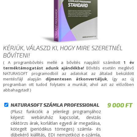
KÉRJÜK, VÁLASZD KI, HOGY MIRE SZERETNÉL
BŐVÍTENI!
( A programbővítés mellé a bővítés napjától számított
1 év
terméktámogatást adunk ajándékba!
Bővítés esetén meglévő
NATURASOFT programodból az adatokat az általad beküldött
mentésfájl alapján
díjmentesen átkonvertáljuk
, így az új
programban ott tudod folytatni a munkát, ahol azt az előzőben
abbahagytad! )
9 000 FT
NATURASOFT SZÁMLA PROFESSIONAL
(Plusz funkciók a jelenlegi programjához
képest: webáruház kapcsolat, devizás
cikktörzs árak, korlátlan egyedi ár megadása,
kötegelt (periódikus tömeges) számla- és
díjbekérő kiállítás, EDI nemzetközi e-számla,