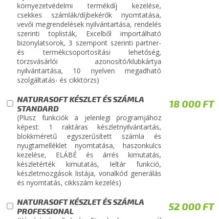
környezetvédelmi termékdíj kezelése,
csekkes számlák/díjbekérők nyomtatása,
vevői megrendelések nyilvántartása, rendelés
szerinti toplisták, Excelből importálható
bizonylatsorok, 3 szempont szerinti partner-
és termékcsoportosítási lehetőség,
törzsvásárlói azonosító/klubkártya
nyilvántartása, 10 nyelven megadható
szolgáltatás- és cikktörzs)
NATURASOFT KÉSZLET ÉS SZÁMLA
18 000 FT
STANDARD
(Plusz funkciók a jelenlegi programjához
képest: 1 raktáras készletnyilvántartás,
blokkméretű egyszerűsített számla és
nyugtamelléklet nyomtatása, haszonkulcs
kezelése, ELÁBÉ és árrés kimutatás,
készletérték kimutatás, leltár funkció,
készletmozgások listája, vonalkód generálás
és nyomtatás, cikkszám kezelés)
NATURASOFT KÉSZLET ÉS SZÁMLA
52 000 FT
PROFESSIONAL