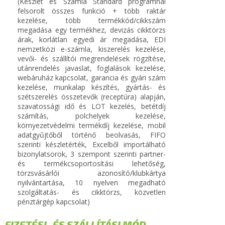
(Készlet és Számla Standard programnál
felsorolt összes funkció + több raktár
kezelése, több termékkód/cikkszám
megadása egy termékhez, devizás cikktörzs
árak, korlátlan egyedi ár megadása, EDI
nemzetközi e-számla, kiszerelés kezelése,
vevői- és szállítói megrendelések rögzítése,
utánrendelés javaslat, foglalások kezelése,
webáruház kapcsolat, garancia és gyári szám
kezelése, munkalap készítés, gyártás- és
szétszerelés összetevők (receptúra) alapján,
szavatossági idő és LOT kezelés, betétdíj
számítás, polchelyek kezelése,
környezetvédelmi termékdíj kezelése, mobil
adatgyűjtőből történő beolvasás, FIFO
szerinti készletérték, Excelből importálható
bizonylatsorok, 3 szempont szerinti partner-
és termékcsoportosítási lehetőség,
törzsvásárlói azonosító/klubkártya
nyilvántartása, 10 nyelven megadható
szolgáltatás- és cikktörzs, közvetlen
pénztárgép kapcsolat)
FIZETÉSI- ÉS SZÁLLÍTÁSI MÓD