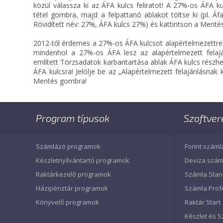
közül válassza ki az ÁFA kulcs feliratot! A 27%-os ÁFA kul
tétel gombra, majd a felpattanó ablakot töltse ki (pl. Á
Rövidített név: 27%, ÁFA kulcs 27%) és kattintson a Ment
2012-től érdemes a 27%-os ÁFA kulcsot alapértelmezettre ál
mindenhol a 27%-os ÁFA lesz az alapértelmezett felaj
említett Törzsadatok karbantartása ablak ÁFA kulcs részh
ÁFA kulcsra! Jelölje be az „Alapértelmezett felajánlásnak k
Mentés gombra!
Program típusok
Szoftver
Számlázó programok
Forint száml
Készletnyilvántartó programok
Deviza szám
Raktárkezelő programok
Számla Sta
Házipénztár programok
Számla Prof
Könyvelő programok
Raktár Start
Készlet és S