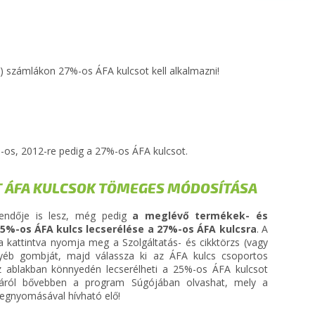
ett) számlákon 27%-os ÁFA kulcsot kell alkalmazni!
%-os, 2012-re pedig a 27%-os ÁFA kulcsot.
 ÁFA KULCSOK TÖMEGES MÓDOSÍTÁSA
eendője is lesz, még pedig
a meglévő termékek- és
5%-os ÁFA kulcs lecserélése a 27%-os ÁFA kulcsra
. A
kattintva nyomja meg a Szolgáltatás- és cikktörzs (vagy
gyéb gombját, majd válassza ki az ÁFA kulcs csoportos
z ablakban könnyedén lecserélheti a 25%-os ÁFA kulcsot
táról bővebben a program Súgójában olvashat, mely a
egnyomásával hívható elő!