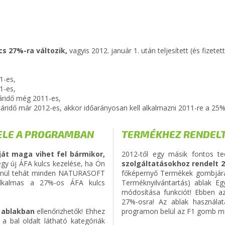
cs 27%-ra változik,
vagyis
2012. január 1. után teljesített (és fizet
1-es,
1-es,
táridő még 2011-es,
atáridő már 2012-es, akkor időarányosan kell alkalmazni 2011-re a 25
TELE A PROGRAMBAN
TERMÉKHEZ RENDELT
ját maga vihet fel bármikor,
2012-től egy másik fontos t
egy új ÁFA kulcs kezelése, ha Ön
szolgáltatásokhoz rendelt 2
enül tehát minden NATURASOFT
főképernyő Termékek gombjára 
kalmas a 27%-os ÁFA kulcs
Terméknyilvántartás) ablak E
módosítása funkciót! Ebben a
27%-osra! Az ablak használa
 ablakban
ellenőrizhetők! Ehhez
programon belül az F1 gomb m
 bal oldalt látható kategóriák