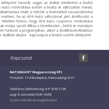
árképzést használ, vagyis az árakat mindenhol a bruttó
A kulcs módosítása esetén a bruttó ár változatlan marad,
alkalmazása miatt a nettóár a bruttóárból visszaszámolva
 esetben, ha az ÁFA kulcs változással járó árváltozást a
gy feltétlen fontos, hogy ÁFA kulcs csoportos módosítása
ak módja opciót állítsa a következőre: „Nettó ár maradjon
yen funkciót a programjában, akkor a Beállítások\Általános
 átállítás idejére - kapcsolja ki a Bruttó szerinti árképzést!
Kapcsolat
NATURASOFT Magyarország Kft.
Postacím: 1114 Budapest, Hamzsabégi út 37.
Telefonos elérhetőség: H-P: 8:30-17:00
(aug. 8. (szombat) 8:30-14:00)
Gyakori kérdések megtekintése