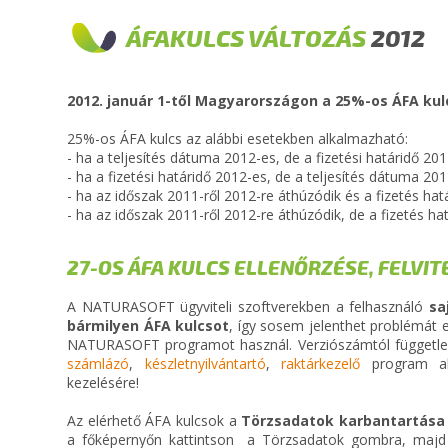
ÁFAKULCS VÁLTOZÁS
2012
2012. január 1-től Magyarországon a 25%-os ÁFA kul
25%-os ÁFA kulcs az alábbi esetekben alkalmazható:
- ha a teljesítés dátuma 2012-es, de a fizetési határidő 201
- ha a fizetési határidő 2012-es, de a teljesítés dátuma 201
- ha az időszak 2011-ről 2012-re áthúzódik és a fizetés ha
- ha az időszak 2011-ről 2012-re áthúzódik, de a fizetés h
27-OS ÁFA KULCS ELLENŐRZÉSE, FELVI
A NATURASOFT ügyviteli szoftverekben a felhasználó
sa
bármilyen ÁFA kulcsot
, így sosem jelenthet problémát 
NATURASOFT programot használ. Verziószámtól függetl
számlázó
,
készletnyilvántartó
,
raktárkezelő
program al
kezelésére!
Az elérhető ÁFA kulcsok a
Törzsadatok karbantartása
a főképernyőn kattintson a Törzsadatok gombra, majd a