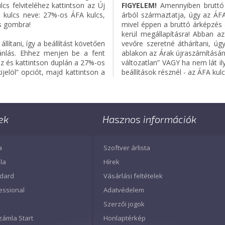
cs felviteléhez kattintson az Új
FIGYELEM!
Amennyiben bruttó 
fa kulcs neve: 27%-os ÁFA kulcs,
árból származtatja, úgy az ÁF
és gombra!
mivel éppen a bruttó árképzés 
kerül megállapításra! Abban az
lítani, így a beállítást követően
vevőre szeretné áthárítani, ú
ánlás. Ehhez menjen be a fent
ablakon az Árak újraszámításán
ez és kattintson duplán a 27%-os
változatlan” VAGY ha nem lát il
ijelöl” opciót, majd kattintson a
beállítások résznél - az ÁFA kulcs
ek
Hasznos információk
a
Szoftver árlista
la
Hírek
ndard
Vásárlási feltételek
essional
Adatvédelem
Szerzői jogok
zámla Start
Honlaptérkép