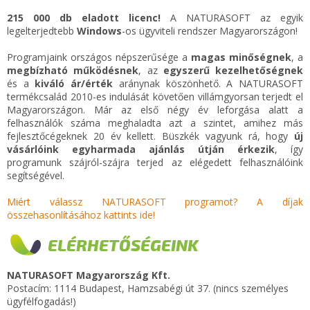
215 000 db eladott licenc!
A NATURASOFT az egyik
legelterjedtebb
Windows
-os ügyviteli rendszer Magyarországon!
Programjaink országos népszerűsége a
magas minőségnek
, a
megbízható működésnek
, az
egyszerű kezelhetőségnek
és a
kiváló ár/érték
aránynak köszönhető. A NATURASOFT
termékcsalád 2010-es indulását követően villámgyorsan terjedt el
Magyarországon. Már az első négy év leforgása alatt a
felhasználók száma meghaladta azt a szintet, amihez más
fejlesztőcégeknek 20 év kellett. Büszkék vagyunk rá, hogy
új
vásárlóink egyharmada ajánlás útján érkezik
, így
programunk szájról-szájra terjed az elégedett felhasználóink
segítségével.
Miért válassz NATURASOFT programot? A díjak
összehasonlításához kattints ide!
ELÉRHETŐSÉGEINK
NATURASOFT Magyarország Kft.
Postacím: 1114 Budapest, Hamzsabégi út 37. (nincs személyes
ügyfélfogadás!)