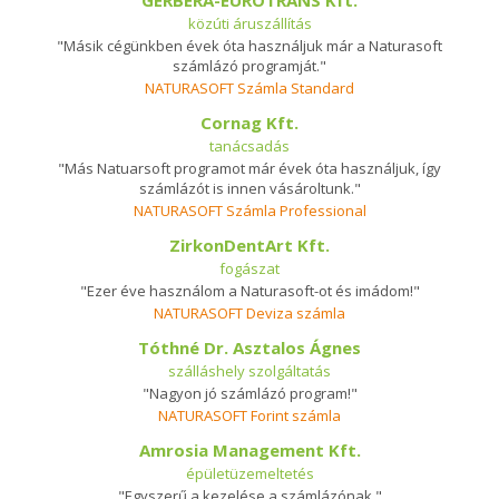
GERBERA-EUROTRANS Kft.
közúti áruszállítás
"Másik cégünkben évek óta használjuk már a Naturasoft
számlázó programját."
NATURASOFT Számla Standard
Cornag Kft.
tanácsadás
"Más Natuarsoft programot már évek óta használjuk, így
számlázót is innen vásároltunk."
NATURASOFT Számla Professional
ZirkonDentArt Kft.
fogászat
"Ezer éve használom a Naturasoft-ot és imádom!"
NATURASOFT Deviza számla
Tóthné Dr. Asztalos Ágnes
szálláshely szolgáltatás
"Nagyon jó számlázó program!"
NATURASOFT Forint számla
Amrosia Management Kft.
épületüzemeltetés
"Egyszerű a kezelése a számlázónak."