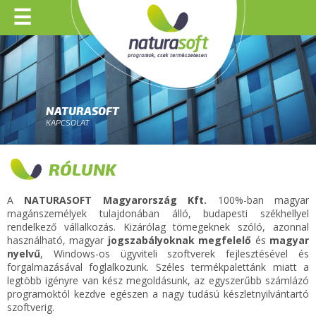
☰
NATURASOFT
KAPCSOLAT
RÓLUNK
A
NATURASOFT Magyarország Kft.
100%-ban magyar
magánszemélyek tulajdonában álló, budapesti székhellyel
rendelkező vállalkozás. Kizárólag tömegeknek szóló, azonnal
használható, magyar
jogszabályoknak megfelelő
és
magyar
nyelvű
, Windows-os ügyviteli szoftverek fejlesztésével és
forgalmazásával foglalkozunk. Széles termékpalettánk miatt a
legtöbb igényre van kész megoldásunk, az egyszerűbb számlázó
programoktól kezdve egészen a nagy tudású készletnyilvántartó
szoftverig.