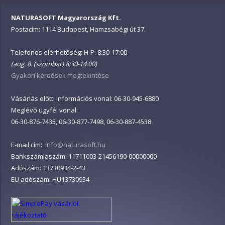
NATURASOFT Magyarország Kft.
Postacím: 1114 Budapest, Hamzsabégi út 37.
Telefonos elérhetőség: H-P: 8:30-17:00
(aug. 8. (szombat) 8:30-14:00)
Gyakori kérdések megtekintése
Vásárlás előtti információs vonal: 06-30-945-6880
Meglévő ügyfél vonal:
06-30-876-7435, 06-30-877-7498, 06-30-887-4538
E-mail cím:
info@naturasoft.hu
Bankszámlaszám: 11711003-21456190-00000000
Adószám: 13730934-2-43
EU adószám: HU13730934