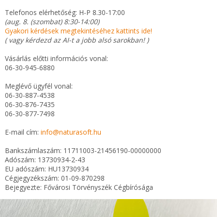
Telefonos elérhetőség: H-P 8.30-17:00
(aug. 8. (szombat) 8:30-14:00)
Gyakori kérdések megtekintéséhez kattints ide!
( vagy kérdezd az AI-t a jobb alsó sarokban! )
Vásárlás előtti információs vonal:
06-30-945-6880
Meglévő ügyfél vonal:
06-30-887-4538
06-30-876-7435
06-30-877-7498
E-mail cím:
info@naturasoft.hu
Bankszámlaszám: 11711003-21456190-00000000
Adószám: 13730934-2-43
EU adószám: HU13730934
Cégjegyzékszám: 01-09-870298
Bejegyezte: Fővárosi Törvényszék Cégbírósága