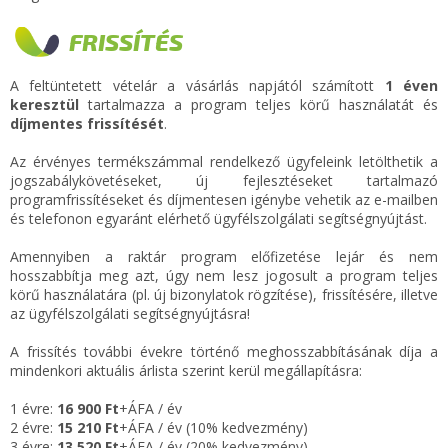
FRISSÍTÉS
A feltüntetett vételár a vásárlás napjától számított
1 éven
keresztül
tartalmazza a program teljes körű használatát és
díjmentes frissítését
.
Az érvényes termékszámmal rendelkező ügyfeleink letölthetik a
jogszabálykövetéseket, új fejlesztéseket tartalmazó
programfrissítéseket és díjmentesen igénybe vehetik az e-mailben
és telefonon egyaránt elérhető ügyfélszolgálati segítségnyújtást.
Amennyiben a raktár program előfizetése lejár és nem
hosszabbítja meg azt, úgy nem lesz jogosult a program teljes
körű használatára (pl. új bizonylatok rögzítése), frissítésére, illetve
az ügyfélszolgálati segítségnyújtásra!
A frissítés további évekre történő meghosszabbításának díja a
mindenkori aktuális árlista szerint kerül megállapításra:
1 évre:
16 900 Ft
+ÁFA / év
2 évre:
15 210 Ft
+ÁFA / év (10% kedvezmény)
3 évre:
13 520 Ft
+ÁFA / év (20% kedvezmény)