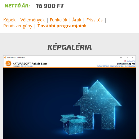
16 900 FT
NETTÓ ÁR:
Képek
|
Vélemények
|
Funkciók
|
Árak
|
Frissítés
|
Rendszerigény
|
További programjaink
KÉPGALÉRIA