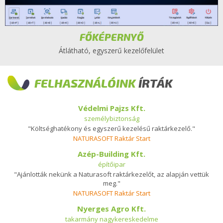
FŐKÉPERNYŐ
Átlátható, egyszerű kezelőfelület
FELHASZNÁLÓINK
ÍRTÁK
Védelmi Pajzs Kft.
személybiztonság
"Költséghatékony és egyszerű kezelésű raktárkezelő."
NATURASOFT Raktár Start
Azép-Building Kft.
építőipar
"Ajánlották nekünk a Naturasoft raktárkezelőt, az alapján vettük
meg."
NATURASOFT Raktár Start
Nyerges Agro Kft.
takarmány nagykereskedelme