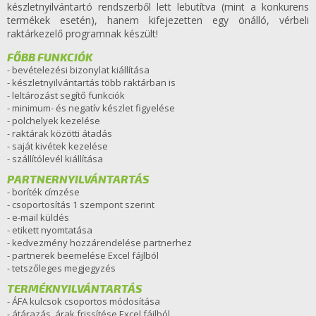
készletnyilvántartó rendszerből lett lebutítva (mint a konkurens
termékek esetén), hanem kifejezetten egy önálló, vérbeli
raktárkezelő programnak készült!
FŐBB FUNKCIÓK
- bevételezési bizonylat kiállítása
- készletnyilvántartás több raktárban is
- leltározást segítő funkciók
- minimum- és negatív készlet figyelése
- polchelyek kezelése
- raktárak közötti átadás
- saját kivétek kezelése
- szállítólevél kiállítása
PARTNERNYILVÁNTARTÁS
- boríték címzése
- csoportosítás 1 szempont szerint
- e-mail küldés
- etikett nyomtatása
- kedvezmény hozzárendelése partnerhez
- partnerek beemelése Excel fájlból
- tetszőleges megjegyzés
TERMÉKNYILVÁNTARTÁS
- ÁFA kulcsok csoportos módosítása
- átárazás, árak frissítése Excel fájlból