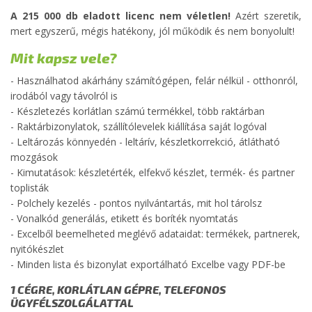
A 215 000 db eladott licenc nem véletlen!
Azért szeretik,
mert egyszerű, mégis hatékony, jól működik és nem bonyolult!
Mit kapsz vele?
- Használhatod akárhány számítógépen, felár nélkül - otthonról,
irodából vagy távolról is
- Készletezés korlátlan számú termékkel, több raktárban
- Raktárbizonylatok, szállítólevelek kiállítása saját logóval
- Leltározás könnyedén - leltárív, készletkorrekció, átlátható
mozgások
- Kimutatások: készletérték, elfekvő készlet, termék- és partner
toplisták
- Polchely kezelés - pontos nyilvántartás, mit hol tárolsz
- Vonalkód generálás, etikett és boríték nyomtatás
- Excelből beemelheted meglévő adataidat: termékek, partnerek,
nyitókészlet
- Minden lista és bizonylat exportálható Excelbe vagy PDF-be
1 CÉGRE, KORLÁTLAN GÉPRE, TELEFONOS
ÜGYFÉLSZOLGÁLATTAL