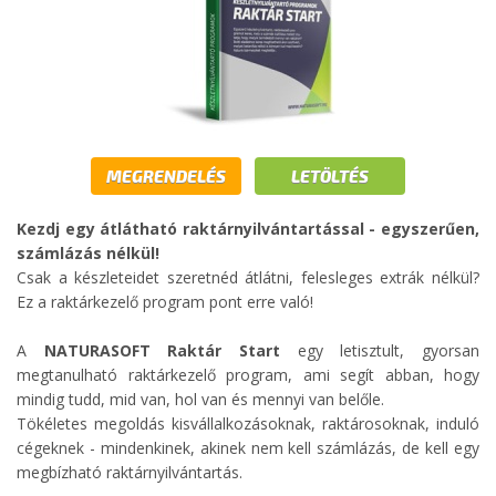
MEGRENDELÉS
LETÖLTÉS
Kezdj egy átlátható raktárnyilvántartással - egyszerűen,
számlázás nélkül!
Csak a készleteidet szeretnéd átlátni, felesleges extrák nélkül?
Ez a raktárkezelő program pont erre való!
A
NATURASOFT Raktár Start
egy letisztult, gyorsan
megtanulható raktárkezelő program, ami segít abban, hogy
mindig tudd, mid van, hol van és mennyi van belőle.
Tökéletes megoldás kisvállalkozásoknak, raktárosoknak, induló
cégeknek - mindenkinek, akinek nem kell számlázás, de kell egy
megbízható raktárnyilvántartás.