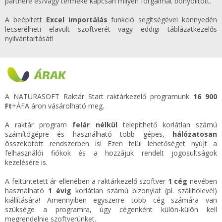
partnere és/vagy terméke kapcsán milyen forgalmat bonyolított.
A beépített
Excel importálás
funkció segítségével könnyedén
lecserélheti elavult szoftverét vagy eddigi táblázatkezelős
nyilvántartását!
ÁRAK
A NATURASOFT Raktár Start raktárkezelő programunk
16 900
Ft
+ÁFA áron vásárolható meg.
A raktár program
felár nélkül
telepíthető korlátlan számú
számítógépre és használható több gépes,
hálózatosan
összekötött rendszerben is! Ezen felül lehetőséget nyújt a
felhasználói fiókok és a hozzájuk rendelt jogosultságok
kezelésére is.
A feltüntetett ár ellenében a raktárkezelő szoftver
1 cég
nevében
használható
1 évig
korlátlan számú bizonylat (pl. szállítólevél)
kiállítására! Amennyiben egyszerre több cég számára van
szüksége a programra, úgy cégenként külön-külön kell
megrendelnie szoftverünket.