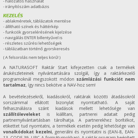
- hálózatos használat
- irányítószám adatbázis
KEZELÉS
- ablakméretek, táblázatok mentése
- állítható színek és háttérkép
- funkciók gyorselérésének kijelzése
- navigálás ENTER billentyűvel is
- részletes szűrési lehetőségek
- táblázatban történő gyorskeresés
( A felsorolás nem teljes körű! )
A NATURASOFT Raktár Start kifejezetten csak a termékek
árukészleteinek nyilvántartására szolgál, így a raktárkezelő
programoknál megszokott módon
számlázási funkciót nem
tartalmaz
, így nincs bekötve a NAV-hoz sem!
A bevételezésekről, kiadásokról, raktárak közötti átadásokról
sorszámmal ellátott bizonylat nyomtatható. A saját
felhasználásra szánt kiadások mellett lehetősége van
szállítóleveleket
is kiállítani, partnerei adatait pedig
partnernyilvántartásban tárolhatja. A partnerekhez borítékot,
etikettet tud nyomtatni, a termékek esetén pedig lehetősége van
vonalkódokat kezelni
, generálni és nyomtatni is (EAN-8, EAN-
13, CODE 39, UPC-A formátumokban). A raktár program beépített