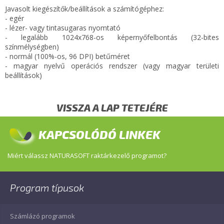
Javasolt kiegészítők/beállítások a számítógéphez:
- egér
- lézer- vagy tintasugaras nyomtató
- legalább 1024x768-os képernyőfelbontás (32-bites
színmélységben)
- normál (100%-os, 96 DPI) betűméret
- magyar nyelvű operációs rendszer (vagy magyar területi
beállítások)
VISSZA A LAP TETEJÉRE
KAPCSOLÓDÓ LINKEK
Miért válassz NATURASOFT raktárkezelő programot?
Program típusok
Számlázó programok