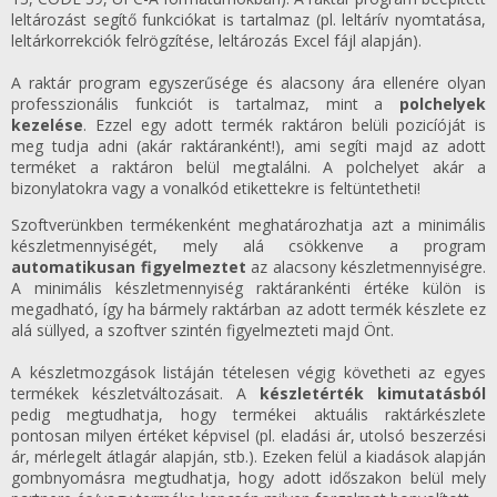
leltározást segítő funkciókat is tartalmaz (pl. leltárív nyomtatása,
leltárkorrekciók felrögzítése, leltározás Excel fájl alapján).
A raktár program egyszerűsége és alacsony ára ellenére olyan
professzionális funkciót is tartalmaz, mint a
polchelyek
kezelése
. Ezzel egy adott termék raktáron belüli pozicíóját is
meg tudja adni (akár raktáranként!), ami segíti majd az adott
terméket a raktáron belül megtalálni. A polchelyet akár a
bizonylatokra vagy a vonalkód etikettekre is feltüntetheti!
Szoftverünkben termékenként meghatározhatja azt a minimális
készletmennyiségét, mely alá csökkenve a program
automatikusan figyelmeztet
az alacsony készletmennyiségre.
A minimális készletmennyiség raktárankénti értéke külön is
megadható, így ha bármely raktárban az adott termék készlete ez
alá süllyed, a szoftver szintén figyelmezteti majd Önt.
A készletmozgások listáján tételesen végig követheti az egyes
termékek készletváltozásait. A
készletérték kimutatásból
pedig megtudhatja, hogy termékei aktuális raktárkészlete
pontosan milyen értéket képvisel (pl. eladási ár, utolsó beszerzési
ár, mérlegelt átlagár alapján, stb.). Ezeken felül a kiadások alapján
gombnyomásra megtudhatja, hogy adott időszakon belül mely