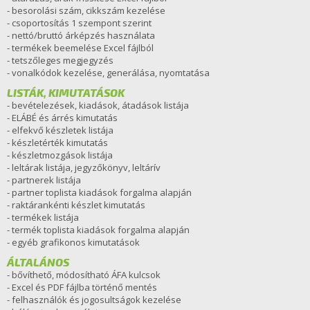
- besorolási szám, cikkszám kezelése
- csoportosítás 1 szempont szerint
- nettó/bruttó árképzés használata
- termékek beemelése Excel fájlból
- tetszőleges megjegyzés
- vonalkódok kezelése, generálása, nyomtatása
LISTÁK, KIMUTATÁSOK
- bevételezések, kiadások, átadások listája
- ELÁBÉ és árrés kimutatás
- elfekvő készletek listája
- készletérték kimutatás
- készletmozgások listája
- leltárak listája, jegyzőkönyv, leltárív
- partnerek listája
- partner toplista kiadások forgalma alapján
- raktárankénti készlet kimutatás
- termékek listája
- termék toplista kiadások forgalma alapján
- egyéb grafikonos kimutatások
ÁLTALÁNOS
- bővíthető, módosítható ÁFA kulcsok
- Excel és PDF fájlba történő mentés
- felhasználók és jogosultságok kezelése