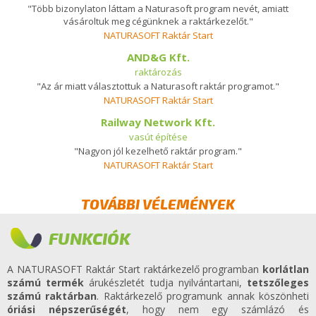
"Több bizonylaton láttam a Naturasoft program nevét, amiatt
vásároltuk meg cégünknek a raktárkezelőt."
NATURASOFT Raktár Start
AND&G Kft.
raktározás
"Az ár miatt választottuk a Naturasoft raktár programot."
NATURASOFT Raktár Start
Railway Network Kft.
vasút építése
"Nagyon jól kezelhető raktár program."
NATURASOFT Raktár Start
TOVÁBBI VÉLEMÉNYEK
FUNKCIÓK
A NATURASOFT Raktár Start raktárkezelő programban
korlátlan
számú termék
árukészletét tudja nyilvántartani,
tetszőleges
számú raktárban
. Raktárkezelő programunk annak köszönheti
óriási népszerűségét
, hogy nem egy számlázó és