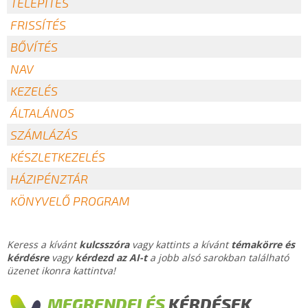
TELEPÍTÉS
FRISSÍTÉS
BŐVÍTÉS
NAV
KEZELÉS
ÁLTALÁNOS
SZÁMLÁZÁS
KÉSZLETKEZELÉS
HÁZIPÉNZTÁR
KÖNYVELŐ PROGRAM
Keress a kívánt
kulcsszóra
vagy kattints a kívánt
témakörre és
kérdésre
vagy
kérdezd az AI-t
a jobb alsó sarokban található
üzenet ikonra kattintva!
MEGRENDELÉS
KÉRDÉSEK