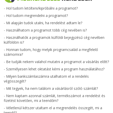
-
Hol tudom letölteni/kipróbálni a programot?
-
Hol tudom megrendelni a programot?
-
Mi alapján tudok utalni, ha rendelést adtam le?
-
Használhatom a programot több cég nevében is?
-
Használhatók a programok külföldi bejegyzésű cég nevében
külföldön is?
-
Honnan tudom, hogy melyik programcsalád a megfelelő
számomra?
-
Be tudják nekem valahol mutatni a programot a vásárlás előtt?
-
Személyesen lehet oktatást kérni a program használatához?
-
Milyen bankszámlaszámra utalhatom el a rendelés
végösszegét?
-
Mit tegyek, ha nem találom a vásárlásról szóló számlát?
-
Nem kaptam azonnal számlát, termékszámot a rendelést és
fizetést követően, mi a teendőm?
-
Véletlenül kétszer utaltam el a megrendelés összegét, mi a
teendő?