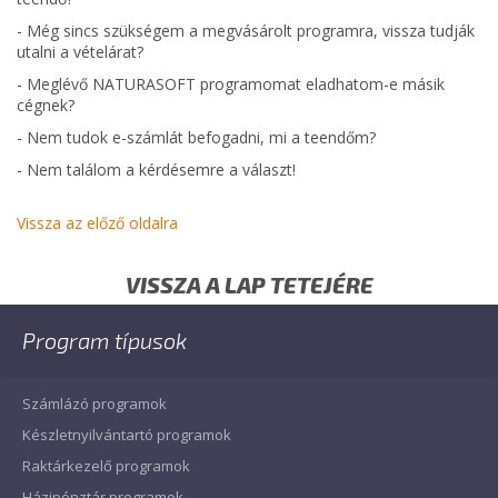
-
Még sincs szükségem a megvásárolt programra, vissza tudják
utalni a vételárat?
-
Meglévő NATURASOFT programomat eladhatom-e másik
cégnek?
-
Nem tudok e-számlát befogadni, mi a teendőm?
-
Nem találom a kérdésemre a választ!
Vissza az előző oldalra
VISSZA A LAP TETEJÉRE
Program típusok
Számlázó programok
Készletnyilvántartó programok
Raktárkezelő programok
Házipénztár programok