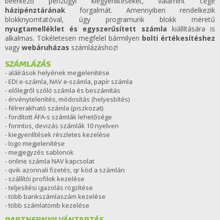
beérkező pénzügyi kiegyenlítéseket, valamint cége
házipénztárának
forgalmát. Amennyiben rendelkezik
blokknyomtatóval, úgy programunk blokk méretű
nyugtamelléklet és egyszerűsített számla
kiállítására is
alkalmas. Tökéletesen megfelel bármilyen
bolti értékesítéshez
vagy
webáruházas
számlázáshoz!
SZÁMLÁZÁS
- aláírások helyének megjelenítése
- EDI e-számla, NAV e-számla, papír számla
- előlegről szóló számla és beszámítás
- érvénytelenítés, módosítás (helyesbítés)
- félrerakható számla (piszkozat)
- fordított ÁFA-s számlák lehetősége
- forintos, devizás számlák 10 nyelven
- kiegyenlítések részletes kezelése
- logo megjelenítése
- megjegyzés sablonok
- online számla NAV kapcsolat
- qvik azonnali fizetés, qr kód a számlán
- szállítói profilok kezelése
- teljesítési igazolás rögzítése
- több bankszámlaszám kezelése
- több számlatömb kezelése
PARTNERNYILVÁNTARTÁS