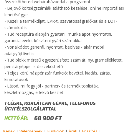
összekötheted webáruházaddal a programot
- Bejövő költségszámlák átlátható kezelése, online importálási
lehetőséggel
- Kezeli a termékdíjat, EPR-t, szavatossági időket és a LOT-
számokat is
- Tud receptúra alapján gyártani, munkalapot nyomtatni,
garancialevelet készíteni gyári számokkal
- Vonalkódot generál, nyomtat, beolvas - akár mobil
adatgyűjtővel is
- Tud blokk méretű egyszerűsített számlát, nyugtamellékletet,
pénztárgéppel is összeköthető
- Teljes körű házipénztár funkció: bevétel, kiadás, zárás,
kimutatások
- Látod, mi fogy jól - partner- és termék toplisták,
készletmozgás, elfekvő készlet
1 CÉGRE, KORLÁTLAN GÉPRE, TELEFONOS
ÜGYFÉLSZOLGÁLATTAL
68 900 FT
NETTÓ ÁR:
Képek
|
Vélemények
|
Funkciók
|
Árak
|
Frissítés
|