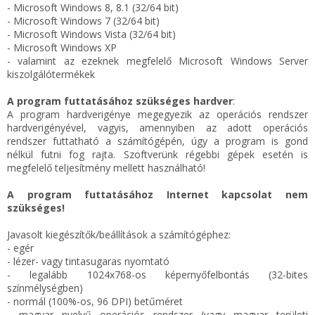
- Microsoft Windows 8, 8.1 (32/64 bit)
- Microsoft Windows 7 (32/64 bit)
- Microsoft Windows Vista (32/64 bit)
- Microsoft Windows XP
- valamint az ezeknek megfelelő Microsoft Windows Server
kiszolgálótermékek
A program futtatásához szükséges hardver
:
A program hardverigénye megegyezik az operációs rendszer
hardverigényével, vagyis, amennyiben az adott operációs
rendszer futtatható a számítógépén, úgy a program is gond
nélkül futni fog rajta. Szoftverünk régebbi gépek esetén is
megfelelő teljesítmény mellett használható!
A program futtatásához Internet kapcsolat nem
szükséges!
Javasolt kiegészítők/beállítások a számítógéphez:
- egér
- lézer- vagy tintasugaras nyomtató
- legalább 1024x768-os képernyőfelbontás (32-bites
színmélységben)
- normál (100%-os, 96 DPI) betűméret
- magyar nyelvű operációs rendszer (vagy magyar területi