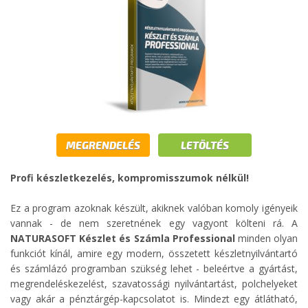
MEGRENDELÉS
LETÖLTÉS
Profi készletkezelés, kompromisszumok nélkül!
Ez a program azoknak készült, akiknek valóban komoly igényeik
vannak - de nem szeretnének egy vagyont költeni rá. A
NATURASOFT Készlet és Számla Professional
minden olyan
funkciót kínál, amire egy modern, összetett készletnyilvántartó
és számlázó programban szükség lehet - beleértve a gyártást,
megrendeléskezelést, szavatossági nyilvántartást, polchelyeket
vagy akár a pénztárgép-kapcsolatot is. Mindezt egy átlátható,