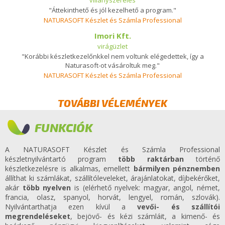
"Áttekinthető és jól kezelhető a program."
NATURASOFT Készlet és Számla Professional
Imori Kft.
virágüzlet
"Korábbi készletkezelőnkkel nem voltunk elégedettek, így a
Naturasoft-ot vásároltuk meg."
NATURASOFT Készlet és Számla Professional
TOVÁBBI VÉLEMÉNYEK
FUNKCIÓK
A NATURASOFT Készlet és Számla Professional
készletnyilvántartó program
több raktárban
történő
készletkezelésre is alkalmas, emellett
bármilyen pénznemben
állíthat ki számlákat, szállítóleveleket, árajánlatokat, díjbekérőket,
akár
több nyelven
is (elérhető nyelvek: magyar, angol, német,
francia, olasz, spanyol, horvát, lengyel, román, szlovák).
Nyilvántarthatja ezen kívül a
vevői- és szállítói
megrendeléseket
, bejövő- és kézi számláit, a kimenő- és