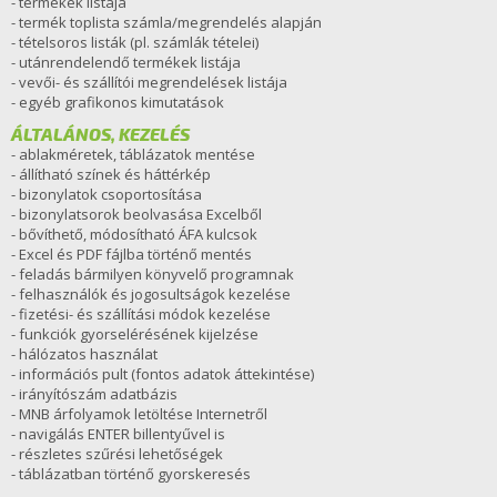
- termékek listája
- termék toplista számla/megrendelés alapján
- tételsoros listák (pl. számlák tételei)
- utánrendelendő termékek listája
- vevői- és szállítói megrendelések listája
- egyéb grafikonos kimutatások
ÁLTALÁNOS, KEZELÉS
- ablakméretek, táblázatok mentése
- állítható színek és háttérkép
- bizonylatok csoportosítása
- bizonylatsorok beolvasása Excelből
- bővíthető, módosítható ÁFA kulcsok
- Excel és PDF fájlba történő mentés
- feladás bármilyen könyvelő programnak
- felhasználók és jogosultságok kezelése
- fizetési- és szállítási módok kezelése
- funkciók gyorselérésének kijelzése
- hálózatos használat
- információs pult (fontos adatok áttekintése)
- irányítószám adatbázis
- MNB árfolyamok letöltése Internetről
- navigálás ENTER billentyűvel is
- részletes szűrési lehetőségek
- táblázatban történő gyorskeresés