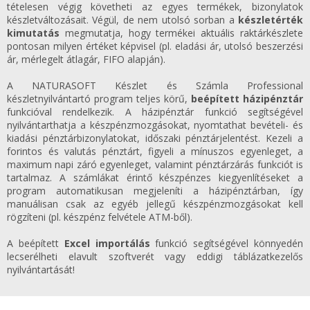
tételesen végig követheti az egyes termékek, bizonylatok
készletváltozásait. Végül, de nem utolsó sorban a
készletérték
kimutatás
megmutatja, hogy termékei aktuális raktárkészlete
pontosan milyen értéket képvisel (pl. eladási ár, utolsó beszerzési
ár, mérlegelt átlagár, FIFO alapján).
A NATURASOFT Készlet és Számla Professional
készletnyilvántartó program teljes körű,
beépített házipénztár
funkcióval rendelkezik. A házipénztár funkció segítségével
nyilvántarthatja a készpénzmozgásokat, nyomtathat bevételi- és
kiadási pénztárbizonylatokat, időszaki pénztárjelentést. Kezeli a
forintos és valutás pénztárt, figyeli a mínuszos egyenleget, a
maximum napi záró egyenleget, valamint pénztárzárás funkciót is
tartalmaz. A számlákat érintő készpénzes kiegyenlítéseket a
program automatikusan megjeleníti a házipénztárban, így
manuálisan csak az egyéb jellegű készpénzmozgásokat kell
rögzíteni (pl. készpénz felvétele ATM-ből).
A beépített
Excel importálás
funkció segítségével könnyedén
lecserélheti elavult szoftverét vagy eddigi táblázatkezelős
nyilvántartását!