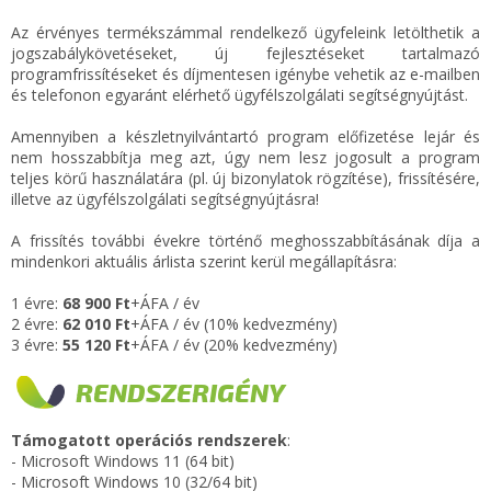
Az érvényes termékszámmal rendelkező ügyfeleink letölthetik a
jogszabálykövetéseket, új fejlesztéseket tartalmazó
programfrissítéseket és díjmentesen igénybe vehetik az e-mailben
és telefonon egyaránt elérhető ügyfélszolgálati segítségnyújtást.
Amennyiben a készletnyilvántartó program előfizetése lejár és
nem hosszabbítja meg azt, úgy nem lesz jogosult a program
teljes körű használatára (pl. új bizonylatok rögzítése), frissítésére,
illetve az ügyfélszolgálati segítségnyújtásra!
A frissítés további évekre történő meghosszabbításának díja a
mindenkori aktuális árlista szerint kerül megállapításra:
1 évre:
68 900 Ft
+ÁFA / év
2 évre:
62 010 Ft
+ÁFA / év (10% kedvezmény)
3 évre:
55 120 Ft
+ÁFA / év (20% kedvezmény)
RENDSZERIGÉNY
Támogatott operációs rendszerek
:
- Microsoft Windows 11 (64 bit)
- Microsoft Windows 10 (32/64 bit)