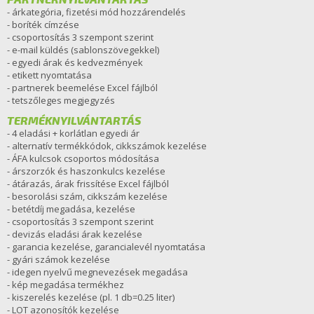
- árkategória, fizetési mód hozzárendelés
- boríték címzése
- csoportosítás 3 szempont szerint
- e-mail küldés (sablonszövegekkel)
- egyedi árak és kedvezmények
- etikett nyomtatása
- partnerek beemelése Excel fájlból
- tetszőleges megjegyzés
TERMÉKNYILVÁNTARTÁS
- 4 eladási + korlátlan egyedi ár
- alternatív termékkódok, cikkszámok kezelése
- ÁFA kulcsok csoportos módosítása
- árszorzók és haszonkulcs kezelése
- átárazás, árak frissítése Excel fájlból
- besorolási szám, cikkszám kezelése
- betétdíj megadása, kezelése
- csoportosítás 3 szempont szerint
- devizás eladási árak kezelése
- garancia kezelése, garancialevél nyomtatása
- gyári számok kezelése
- idegen nyelvű megnevezések megadása
- kép megadása termékhez
- kiszerelés kezelése (pl. 1 db=0.25 liter)
- LOT azonosítók kezelése