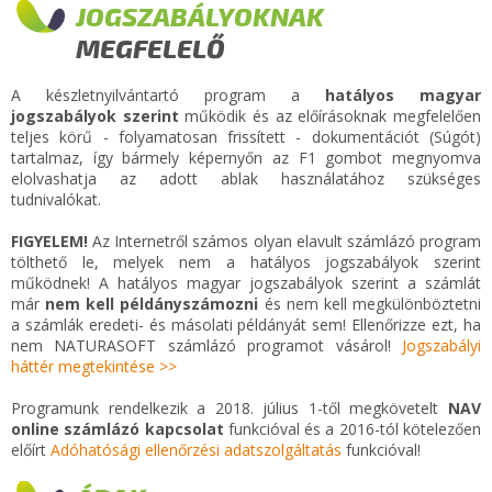
JOGSZABÁLYOKNAK
MEGFELELŐ
A készletnyilvántartó program a
hatályos magyar
jogszabályok szerint
működik és az előírásoknak megfelelően
teljes körű - folyamatosan frissített - dokumentációt (Súgót)
tartalmaz, így bármely képernyőn az F1 gombot megnyomva
elolvashatja az adott ablak használatához szükséges
tudnivalókat.
FIGYELEM!
Az Internetről számos olyan elavult számlázó program
tölthető le, melyek nem a hatályos jogszabályok szerint
működnek! A hatályos magyar jogszabályok szerint a számlát
már
nem kell példányszámozni
és nem kell megkülönböztetni
a számlák eredeti- és másolati példányát sem! Ellenőrizze ezt, ha
nem NATURASOFT számlázó programot vásárol!
Jogszabályi
háttér megtekintése >>
Programunk rendelkezik a 2018. július 1-től megkövetelt
NAV
online számlázó kapcsolat
funkcióval és a 2016-tól kötelezően
előírt
Adóhatósági ellenőrzési adatszolgáltatás
funkcióval!