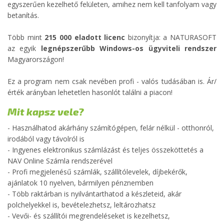
egyszerűen kezelhető felületen, amihez nem kell tanfolyam vagy
betanítás.
Több mint
215 000 eladott licenc
bizonyítja: a NATURASOFT
az egyik
legnépszerűbb Windows-os ügyviteli rendszer
Magyarországon!
Ez a program nem csak nevében profi - valós tudásában is. Ár/
érték arányban lehetetlen hasonlót találni a piacon!
Mit kapsz vele?
- Használhatod akárhány számítógépen, felár nélkül - otthonról,
irodából vagy távolról is
- Ingyenes elektronikus számlázást és teljes összeköttetés a
NAV Online Számla rendszerével
- Profi megjelenésű számlák, szállítólevelek, díjbekérők,
ajánlatok 10 nyelven, bármilyen pénznemben
- Több raktárban is nyilvántarthatod a készleteid, akár
polchelyekkel is, bevételezhetsz, leltározhatsz
- Vevői- és szállítói megrendeléseket is kezelhetsz,