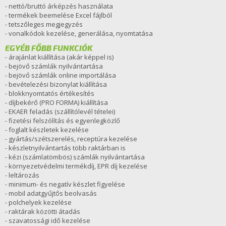
- nettó/bruttó árképzés használata
- termékek beemelése Excel fájlból
- tetszőleges megjegyzés
- vonalkódok kezelése, generálása, nyomtatása
EGYÉB FŐBB FUNKCIÓK
- árajánlat kiállítása (akár képpel is)
- bejövő számlák nyilvántartása
- bejövő számlák online importálása
- bevételezési bizonylat kiállítása
- blokknyomtatós értékesítés
- díjbekérő (PRO FORMA) kiállítása
- EKAER feladás (szállítólevél tételei)
- fizetési felszólítás és egyenlegközlő
- foglalt készletek kezelése
- gyártás/szétszerelés, receptúra kezelése
- készletnyilvántartás több raktárban is
- kézi (számlatömbös) számlák nyilvántartása
- környezetvédelmi termékdíj, EPR díj kezelése
- leltározás
- minimum- és negatív készlet figyelése
- mobil adatgyűjtős beolvasás
- polchelyek kezelése
- raktárak közötti átadás
- szavatossági idő kezelése