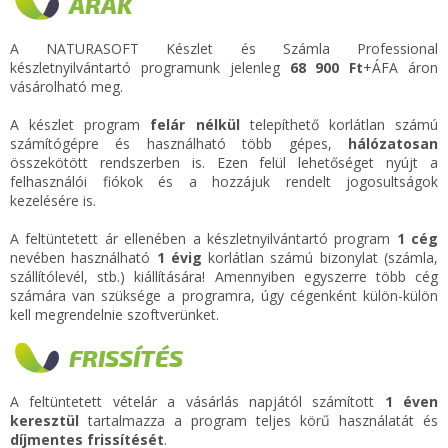
ÁRAK
A NATURASOFT Készlet és Számla Professional
készletnyilvántartó programunk jelenleg
68 900 Ft
+ÁFA áron
vásárolható meg.
A készlet program
felár nélkül
telepíthető korlátlan számú
számítógépre és használható több gépes,
hálózatosan
összekötött rendszerben is. Ezen felül lehetőséget nyújt a
felhasználói fiókok és a hozzájuk rendelt jogosultságok
kezelésére is.
A feltüntetett ár ellenében a készletnyilvántartó program
1 cég
nevében használható
1 évig
korlátlan számú bizonylat (számla,
szállítólevél, stb.) kiállítására! Amennyiben egyszerre több cég
számára van szüksége a programra, úgy cégenként külön-külön
kell megrendelnie szoftverünket.
FRISSÍTÉS
A feltüntetett vételár a vásárlás napjától számított
1 éven
keresztül
tartalmazza a program teljes körű használatát és
díjmentes frissítését
.