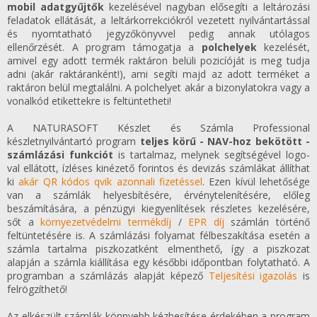
mobil adatgyűjtők
kezelésével nagyban elősegíti a leltározási
feladatok ellátását, a leltárkorrekciókról vezetett nyilvántartással
és nyomtatható jegyzőkönyvvel pedig annak utólagos
ellenőrzését. A program támogatja a
polchelyek
kezelését,
amivel egy adott termék raktáron belüli pozicíóját is meg tudja
adni (akár raktáranként!), ami segíti majd az adott terméket a
raktáron belül megtalálni. A polchelyet akár a bizonylatokra vagy a
vonalkód etikettekre is feltüntetheti!
A NATURASOFT Készlet és Számla Professional
készletnyilvántartó program
teljes körű - NAV-hoz bekötött -
számlázási funkciót
is tartalmaz, melynek segítségével logo-
val ellátott, ízléses kinézető forintos és devizás számlákat állíthat
ki
akár QR kódos qvik azonnali fizetéssel
. Ezen kívül lehetősége
van a számlák helyesbítésére, érvénytelenítésére, előleg
beszámítására, a pénzügyi kiegyenlítések részletes kezelésére,
sőt a
környezetvédelmi termékdíj
/
EPR díj
számlán történő
feltüntetésére is. A számlázási folyamat félbeszakítása esetén a
számla tartalma piszkozatként elmenthető, így a piszkozat
alapján a számla kiállítása egy későbbi időpontban folytatható. A
programban a számlázás alapját képező
Teljesítési igazolás
is
felrögzíthető!
Az elkészült számlák könnyebb kézbesítése érdekében a program