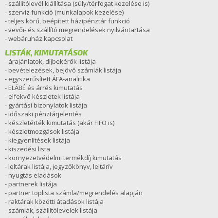
- szállítólevél kiállítása (súly/térfogat kezelése is)
- szerviz funkció (munkalapok kezelése)
- teljes körű, beépített házipénztár funkció
- vevői- és szállító megrendelések nyilvántartása
- webáruház kapcsolat
LISTÁK, KIMUTATÁSOK
- árajánlatok, díjbekérők listája
- bevételezések, bejövő számlák listája
- egyszerűsített ÁFA-analitika
- ELÁBÉ és árrés kimutatás
- elfekvő készletek listája
- gyártási bizonylatok listája
- időszaki pénztárjelentés
- készletérték kimutatás (akár FIFO is)
- készletmozgások listája
- kiegyenlítések listája
- kiszedési lista
- környezetvédelmi termékdíj kimutatás
- leltárak listája, jegyzőkönyv, leltárív
- nyugtás eladások
- partnerek listája
- partner toplista számla/megrendelés alapján
- raktárak közötti átadások listája
- számlák, szállítólevelek listája