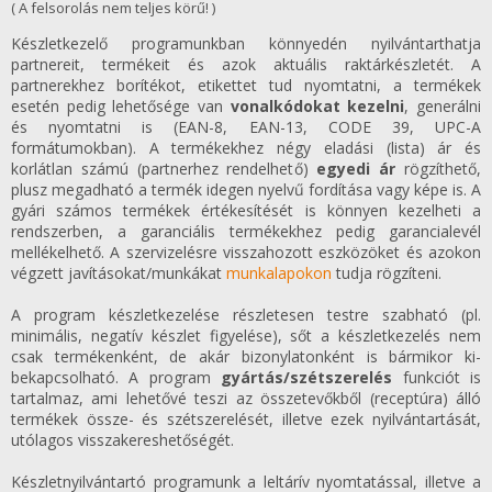
( A felsorolás nem teljes körű! )
Készletkezelő programunkban könnyedén nyilvántarthatja
partnereit, termékeit és azok aktuális raktárkészletét. A
partnerekhez borítékot, etikettet tud nyomtatni, a termékek
esetén pedig lehetősége van
vonalkódokat kezelni
, generálni
és nyomtatni is (EAN-8, EAN-13, CODE 39, UPC-A
formátumokban). A termékekhez négy eladási (lista) ár és
korlátlan számú (partnerhez rendelhető)
egyedi ár
rögzíthető,
plusz megadható a termék idegen nyelvű fordítása vagy képe is. A
gyári számos termékek értékesítését is könnyen kezelheti a
rendszerben, a garanciális termékekhez pedig garancialevél
mellékelhető. A szervizelésre visszahozott eszközöket és azokon
végzett javításokat/munkákat
munkalapokon
tudja rögzíteni.
A program készletkezelése részletesen testre szabható (pl.
minimális, negatív készlet figyelése), sőt a készletkezelés nem
csak termékenként, de akár bizonylatonként is bármikor ki-
bekapcsolható. A program
gyártás/szétszerelés
funkciót is
tartalmaz, ami lehetővé teszi az összetevőkből (receptúra) álló
termékek össze- és szétszerelését, illetve ezek nyilvántartását,
utólagos visszakereshetőségét.
Készletnyilvántartó programunk a leltárív nyomtatással, illetve a