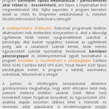
program
bármilyen típusú webáruházzal - párhuzamosan
akár többel is - összeköthető
, ami képes a folyamatban lévő
megrendeléseket XML fájlba exportálni. A program kiemelten
kezeli az UNAS és Shoprenter webáruházakat is, melyeket
készletszinkronizáció funkcióval is támogat!
A
blokknyomtatós értékesítés
funkcióval programunk kiválóan
alkalmazható bolti értékesítési környezetben is, ahol a lakossági
ügyfeleknek blokk méretű nyugtamellékletet csatolhat a
pénztárgép által kiadott nyugtához. Azoknak az ügyfeleknek
pedig, akik a vásárlásról számlát kérnek, blokk méretű
egyszerűsített számlát nyomtathat. Rendszerünk
bármilyen
pénztárgéppel
és blokknyomtatóval együtt használható! A
program
közvetlen is összeköthető a pénztárgéppel
Cashbox
BASE A240, CashBox BASE GPS A265, Fiscat Neon+ A241 típusú
pénztárgépek esetén. A program a betétdíj automatikus
számítását, feltüntetését is elvégzi!
A partner- és tételforgalmi kimutatásokat áttekintve
gombnyomásra megtudhatja, hogy adott időszakon belül mely
partnere mekkora értékben vásárolt Öntől, illetve mely
termékéből milyen forgalmat bonyolított. Az Egyszerűsített ÁFA-
analitika alapján közvetlen rálátása lehet a fizetendő- és
levonható adók alakulásáról. A készletmozgások listáján