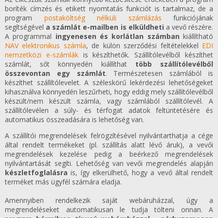
boríték címzés és etikett nyomtatás funkciót is tartalmaz, de a
program
postaköltség nélküli számlázás
funkciójának
segítségével
a számlát e-mailben is elküldheti
a vevő részére.
A programmal
ingyenesen és korlátlan számban
kiállítható
NAV elektronikus számla
, de külön szerződési feltételekkel
EDI
nemzetközi e-számlák
is készíthetők. Szállítólevélből készíthet
számlát, sőt könnyedén kiállíthat
több szállítólevélből
összevontan egy számlát
. Természetesen számlából is
készíthet szállítólevelet. A széleskörű lekérdezési lehetőségeket
kihasználva könnyedén leszűrheti, hogy eddig mely szállítólevélből
készült/nem készült számla, vagy számlából szállítólevél. A
szállítólevélen a súly- és térfogat adatok feltüntetésére és
automatikus összeadására is lehetőség van.
A szállítói megrendelések felrögzítésével nyilvántarthatja a cége
által rendelt termékeket (pl. szállítás alatt lévő áruk), a vevői
megrendelések kezelése pedig a beérkező megrendelések
nyilvántartását segíti. Lehetőség van vevői megrendelés alapján
készletfoglalásra
is, így elkerülhető, hogy a vevő által rendelt
terméket más ügyfél számára eladja.
Amennyiben rendelkezik saját webáruházzal, úgy a
megrendeléseket automatikusan le tudja tölteni onnan. A