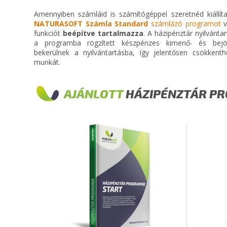
Amennyiben számláid is számítógéppel szeretnéd kiállíta
NATURASOFT Számla Standard
számlázó programot
v
funkciót
beépítve tartalmazza
. A házipénztár nyilvánt
a programba rögzített készpénzes kimenő- és be
bekerülnek a nyilvántartásba, így jelentősen csökkent
munkát.
AJÁNLOTT
HÁZIPÉNZTÁR P