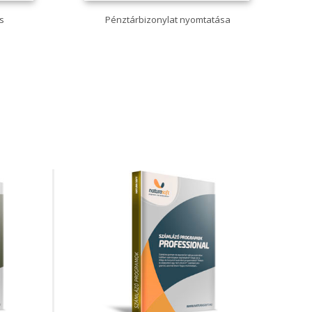
és
Pénztárbizonylat nyomtatása