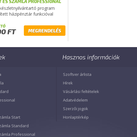
T ÉS SZÁMLA PROFESSIONAL
 készletnyilvántartó program
ített házipénztár funkcióval
TTÓ
00 FT
MEGRENDELÉS
ek
Hasznos információk
a
Szoftver árlista
la
Hírek
ndard
Vásárlási feltételek
essional
Adatvédelem
Szerzői jogok
zámla Start
Honlaptérkép
Számla Standard
Számla Professional