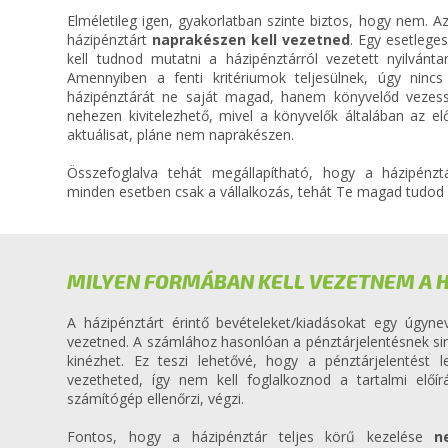
Elméletileg igen, gyakorlatban szinte biztos, hogy nem. Az
házipénztárt
naprakészen kell vezetned
. Egy esetlege
kell tudnod mutatni a házipénztárról vezetett nyilvántart
Amennyiben a fenti kritériumok teljesülnek, úgy nin
házipénztárát ne saját magad, hanem könyvelőd vezes
nehezen kivitelezhető, mivel a könyvelők általában az e
aktuálisat, pláne nem naprakészen.
Összefoglalva tehát megállapítható, hogy a házipénzt
minden esetben csak a vállalkozás, tehát Te magad tudod
MILYEN FORMÁBAN KELL VEZETNEM A 
A házipénztárt érintő bevételeket/kiadásokat egy úgyn
vezetned. A számlához hasonlóan a pénztárjelentésnek sinc
kinézhet. Ez teszi lehetővé, hogy a pénztárjelentést 
vezetheted, így nem kell foglalkoznod a tartalmi előír
számítógép ellenőrzi, végzi.
Fontos, hogy a házipénztár teljes körű kezelése
n