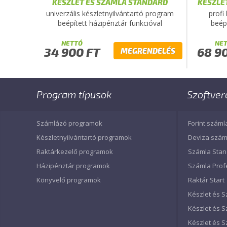
KÉSZLET ÉS SZÁMLA STANDARD
KÉSZLE
univerzális készletnyilvántartó program
profi
beépített házipénztár funkcióval
beép
NETTÓ
NE
34 900 FT
68 9
MEGRENDELÉS
Program típusok
Szoftver
Számlázó programok
Forint száml
Készletnyilvántartó programok
Deviza szám
Raktárkezelő programok
Számla Sta
Házipénztár programok
Számla Prof
Könyvelő programok
Raktár Start
Készlet és S
Készlet és 
Készlet és 