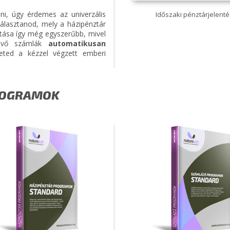
ni, úgy érdemes az univerzális
Időszaki pénztárjelent
álasztanod, mely a házipénztár
artása így még egyszerűbb, mivel
jövő számlák
automatikusan
heted a kézzel végzett emberi
ROGRAMOK