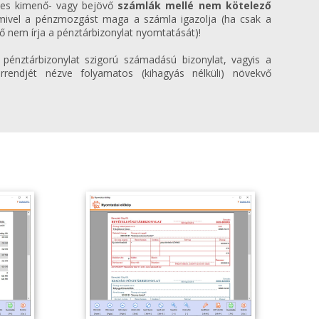
zes kimenő- vagy bejövő
számlák mellé nem kötelező
 mivel a pénzmozgást maga a számla igazolja (ha csak a
lő nem írja a pénztárbizonylat nyomtatását)!
énztárbizonylat szigorú számadású bizonylat, vagyis a
sorrendjét nézve folyamatos (kihagyás nélküli) növekvő