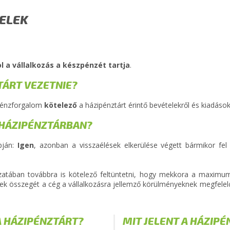
ELEK
l a vállalkozás a készpénzét tartja
.
TÁRT VEZETNIE?
pénzforgalom
kötelező
a házipénztárt érintő bevételekről és kiadásokr
 HÁZIPÉNZTÁRBAN?
pján:
Igen
, azonban a visszaélések elkerülése végett bármikor fel
zatában továbbra is kötelező feltüntetni, hogy mekkora a maximum
ek összegét a cég a vállalkozásra jellemző körülményeknek megfelelő
A HÁZIPÉNZTÁRT?
MIT JELENT A HÁZIP