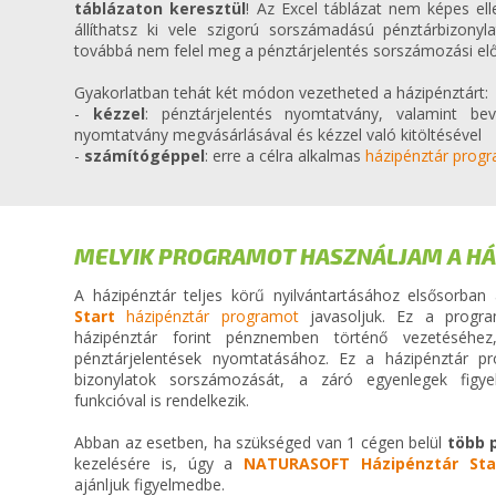
táblázaton keresztül
! Az Excel táblázat nem képes ell
állíthatsz ki vele szigorú sorszámadású pénztárbizonyla
továbbá nem felel meg a pénztárjelentés sorszámozási el
Gyakorlatban tehát két módon vezetheted a házipénztárt:
-
kézzel
: pénztárjelentés nyomtatvány, valamint bevé
nyomtatvány megvásárlásával és kézzel való kitöltésével
-
számítógéppel
: erre a célra alkalmas
házipénztár prog
MELYIK PROGRAMOT HASZNÁLJAM A HÁ
A házipénztár teljes körű nyilvántartásához elsősorba
Start
házipénztár programot
javasoljuk. Ez a progra
házipénztár forint pénznemben történő vezetéséhez, 
pénztárjelentések nyomtatásához. Ez a házipénztár p
bizonylatok sorszámozását, a záró egyenlegek figy
funkcióval is rendelkezik.
Abban az esetben, ha szükséged van 1 cégen belül
több 
kezelésére is, úgy a
NATURASOFT Házipénztár Sta
ajánljuk figyelmedbe.