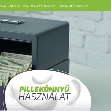
ZELŐ PROGRAM
HÁZIPÉNZTÁR PROGRAM
KÖNYVELŐ PROGRAM