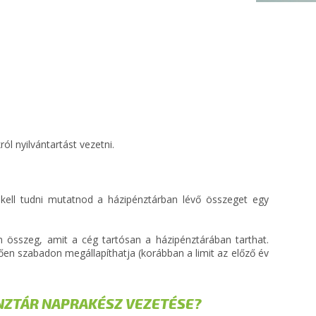
ól nyilvántartást vezetni.
 kell tudni mutatnod a házipénztárban lévő összeget egy
 összeg, amit a cég tartósan a házipénztárában tarthat.
en szabadon megállapíthatja (korábban a limit az előző év
ÉNZTÁR NAPRAKÉSZ VEZETÉSE?