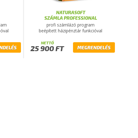
NATURASOFT
SZÁMLA PROFESSIONAL
gram
profi számlázó program
ióval
beépített házipénztár funkcióval
NETTÓ
25 900 FT
NDELÉS
MEGRENDELÉS