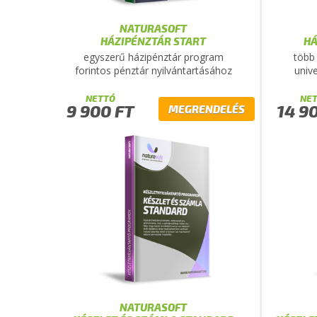
NATURASOFT
HÁZIPÉNZTÁR START
HÁ
egyszerű házipénztár program
több 
forintos pénztár nyilvántartásához
univ
NETTÓ
NE
9 900 FT
14 9
MEGRENDELÉS
NATURASOFT