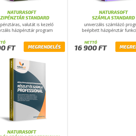
NATURASOFT
NATURASOFT
ZIPÉNZTÁR STANDARD
SZÁMLA STANDARD
pénztáras, valutát is kezelő
univerzális számlázó pro
erzális házipénztár program
beépített házipénztár funkc
TTÓ
NETTÓ
00 FT
16 900 FT
MEGRENDELÉS
MEGRE
NATURASOFT