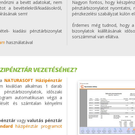
enőrizni a bevitt adatokat, nem
Nagyon fontos, hogy készpén
tot a bevételekről/kiadásokról,
pénztárbizonylatot nyomtatni,
őírásának sem!
pénzkezelési szabályzat külön e
Érdemes még tudnod, hogy a p
teli- kiadási pénztárbizonylat
bizonylatok kiállításának idő
sorszámmal van ellátva.
ram
használatával
ZIPÉNZTÁR VEZETÉSÉHEZ?
n a
NATURASOFT Házipénztár
m kiválóan alkalmas 1 darab
pénztárbizonylatok, időszaki
rogram automatikusan végzi a
elését és számtalan kényelmi
pénztár
vagy
valutás pénztár
ndard
házipénztár programot