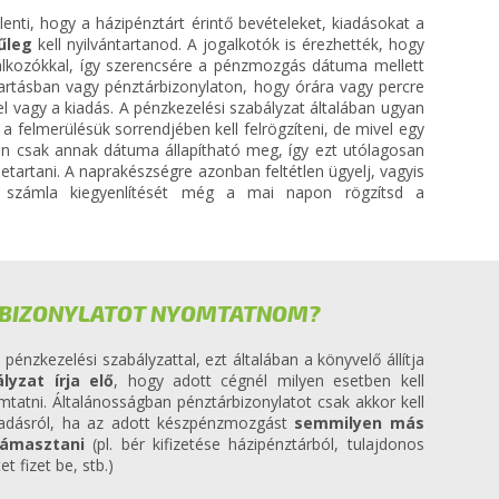
lenti, hogy a házipénztárt érintő bevételeket, kiadásokat a
űleg
kell nyilvántartanod. A jogalkotók is érezhették, hogy
llalkozókkal, így szerencsére a pénzmozgás dátuma mellett
tartásban vagy pénztárbizonylaton, hogy órára vagy percre
l vagy a kiadás. A pénzkezelési szabályzat általában ugyan
a felmerülésük sorrendjében kell felrögzíteni, de mivel egy
ában csak annak dátuma állapítható meg, így ezt utólagosan
betartani. A naprakészségre azonban feltétlen ügyelj, vagyis
s számla kiegyenlítését még a mai napon rögzítsd a
RBIZONYLATOT NYOMTATNOM?
pénzkezelési szabályzattal, ezt általában a könyvelő állítja
lyzat írja elő
, hogy adott cégnél milyen esetben kell
omtatni. Általánosságban pénztárbizonylatot csak akkor kell
l/kiadásról, ha az adott készpénzmozgást
semmilyen más
támasztani
(pl. bér kifizetése házipénztárból, tulajdonos
et fizet be, stb.)