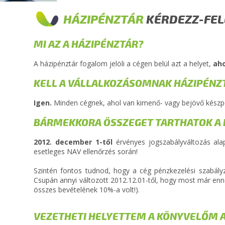
HÁZIPÉNZTÁR
KÉRDEZZ-FEL
MI AZ A HÁZIPÉNZTÁR?
A házipénztár fogalom jelöli a cégen belül azt a helyet,
aho
KELL A VÁLLALKOZÁSOMNAK HÁZIPÉNZ
Igen.
Minden cégnek, ahol van kimenő- vagy bejövő kész
BÁRMEKKORA ÖSSZEGET TARTHATOK A
2012. december 1-től
érvényes jogszabályváltozás ala
esetleges NAV ellenőrzés során!
Szintén fontos tudnod, hogy a cég pénzkezelési szabály
Csupán annyi változott 2012.12.01-től, hogy most már enn
összes bevételének 10%-a volt!).
VEZETHETI HELYETTEM A KÖNYVELŐM 