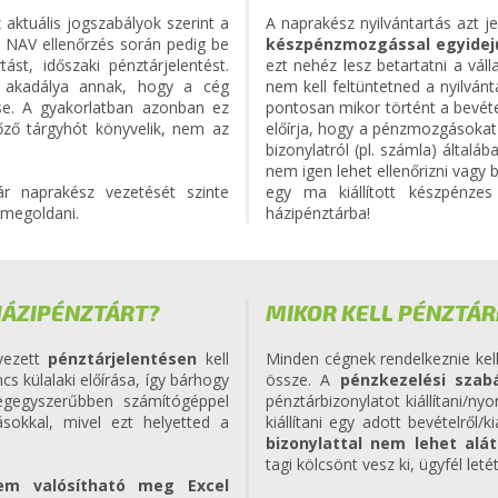
 aktuális jogszabályok szerint a
A naprakész nyilvántartás azt je
s NAV ellenőrzés során pedig be
készpénzmozgással egyidej
ást, időszaki pénztárjelentést.
ezt nehéz lesz betartatni a vá
cs akadálya annak, hogy a cég
nem kell feltüntetned a nyilván
se. A gyakorlatban azonban ez
pontosan mikor történt a bevéte
lőző tárgyhót könyvelik, nem az
előírja, hogy a pénzmozgásokat 
bizonylatról (pl. számla) által
nem igen lehet ellenőrizni vagy 
ár naprakész vezetését szinte
egy ma kiállított készpénze
 megoldani.
házipénztárba!
HÁZIPÉNZTÁRT?
MIKOR KELL PÉNZTÁ
evezett
pénztárjelentésen
kell
Minden cégnek rendelkeznie kell 
s külalaki előírása, így bárhogy
össze. A
pénzkezelési szabá
legegyszerűbben számítógéppel
pénztárbizonylatot kiállítani/ny
ásokkal, mivel ezt helyetted a
kiállítani egy adott bevételrő
bizonylattal nem lehet alá
tagi kölcsönt vesz ki, ügyfél letét
em valósítható meg Excel