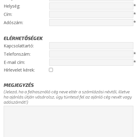
*
Helység:
*
Cím:
*
Adószám:
ELÉRHETŐSÉGEK
Kapcsolattartó:
*
Telefonszám:
*
E-mail cím:
Hírlevelet kérek:
MEGJEGYZÉS
(Jelezd, ha a felhasználó cég neve eltér a számlázási névtől, illetve
ha ajánlás útján vásárolsz, úgy tüntesd fel az ajánló cég nevét vagy
adószámát!)