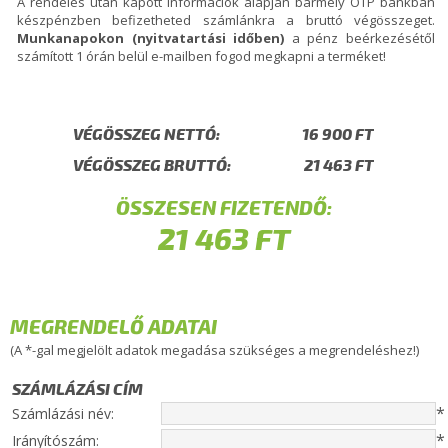
A rendelés után kapott információk alapján bármely OTP bankban
készpénzben befizetheted számlánkra a bruttó végösszeget.
Munkanapokon (nyitvatartási időben)
a pénz beérkezésétől
számított 1 órán belül e-mailben fogod megkapni a terméket!
VÉGÖSSZEG NETTÓ:
VÉGÖSSZEG BRUTTÓ:
ÖSSZESEN FIZETENDŐ:
MEGRENDELŐ ADATAI
(A *-gal megjelölt adatok megadása szükséges a megrendeléshez!)
SZÁMLÁZÁSI CÍM
*
Számlázási név:
*
Irányítószám: