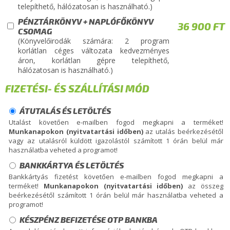
telepíthető, hálózatosan is használható.)
PÉNZTÁRKÖNYV + NAPLÓFŐKÖNYV
36 900 FT
CSOMAG
(Könyvelőirodák számára: 2 program
korlátlan céges változata kedvezményes
áron, korlátlan gépre telepíthető,
hálózatosan is használható.)
FIZETÉSI- ÉS SZÁLLÍTÁSI MÓD
ÁTUTALÁS ÉS LETÖLTÉS
Utalást követően e-mailben fogod megkapni a terméket!
Munkanapokon (nyitvatartási időben)
az utalás beérkezésétől
vagy az utalásról küldött igazolástól számított 1 órán belül már
használatba veheted a programot!
BANKKÁRTYA ÉS LETÖLTÉS
Bankkártyás fizetést követően e-mailben fogod megkapni a
terméket!
Munkanapokon (nyitvatartási időben)
az összeg
beérkezésétől számított 1 órán belül már használatba veheted a
programot!
KÉSZPÉNZ BEFIZETÉSE OTP BANKBA