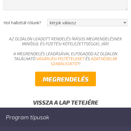
Hol hallottál rólunk?
AZ OLDALON LEADOTT RENDELÉS ÍRÁSOS MEGRENDELÉSNEK
MINŐSÜL ÉS FIZETÉSI KÖTELEZETTSÉGGEL JÁR!
A MEGRENDELÉS LEADÁSÁVAL ELFOGADOD AZ OLDALON
TALÁLHATÓ
VÁSÁRLÁSI FELTÉTELEKET
ÉS
ADATVÉDELMI
SZABÁLYZATOT
!
VISSZA A LAP TETEJÉRE
Program típusok