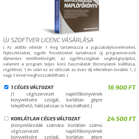
ÚJ SZOFTVER LICENC VÁSÁRLÁSA
( Az alábbi vételár 1 évig tartalmazza a jogszabálykövetéseket,
fejlesztéseket, egyéb frissítéseket tartalmazó új programverziók
díjmentes letölthetőségét, az ügyfélszolgálati segítségnyújtást,
valamint a program teljes körű használatát (bizonylatok kiállítása,
rögzítése). 1 év után ez az időszak az éves díj ellenében további 1, 2
vagy 3 évvel meghosszabbítható. )
16 900 FT
1 CÉGES VÁLTOZAT
(1 cég/szervezet naplófőkönyvének
könyvelésére szolgál, korlátlan gépre
telepíthető, hálózatosan is használható.)
24 500 FT
KORLÁTLAN CÉGES VÁLTOZAT
(Könyvelőirodák számára: Korlátlan számú
cég/szervezet naplófőkönyvének
könyvelésére szolgál, korlátlan gépre