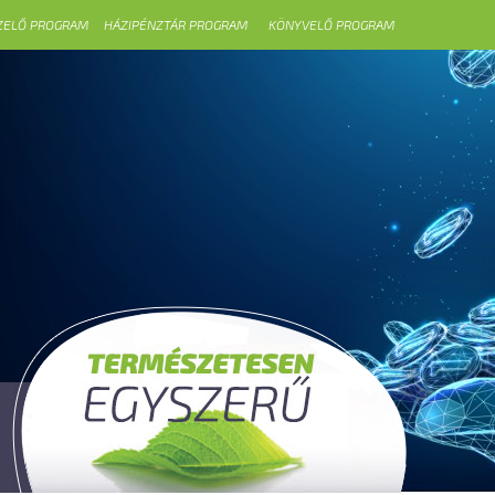
ZELŐ PROGRAM
HÁZIPÉNZTÁR PROGRAM
KÖNYVELŐ PROGRAM