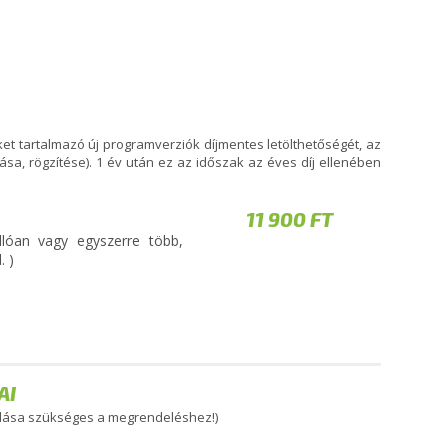
eket tartalmazó új programverziók díjmentes letölthetőségét, az
tása, rögzítése). 1 év után ez az időszak az éves díj ellenében
11 900 FT
állóan vagy egyszerre több,
. )
AI
adása szükséges a megrendeléshez!)