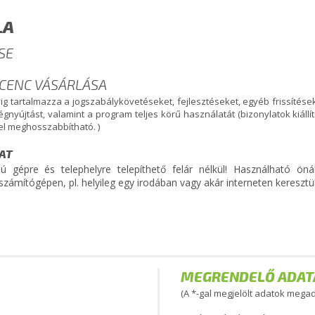
LA
SE
ICENC VÁSÁRLÁSA
évig tartalmazza a jogszabálykövetéseket, fejlesztéseket, egyéb frissítés
ségnyújtást, valamint a program teljes körű használatát (bizonylatok kiállí
vel meghosszabbítható. )
ZAT
ú gépre és telephelyre telepíthető felár nélkül! Használható ön
számítógépen, pl. helyileg egy irodában vagy akár interneten keresztül
MEGRENDELŐ ADAT
(A *-gal megjelölt adatok meg