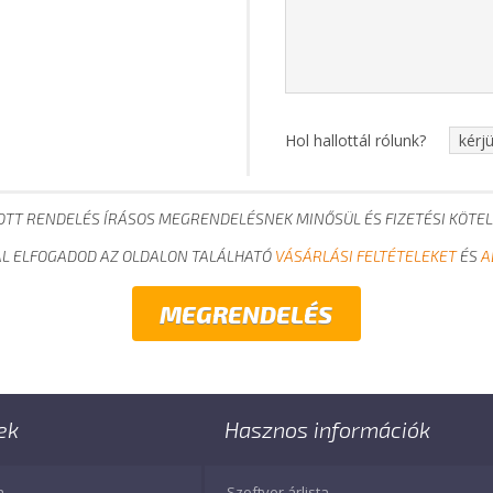
Hol hallottál rólunk?
OTT RENDELÉS ÍRÁSOS MEGRENDELÉSNEK MINŐSÜL ÉS FIZETÉSI KÖTEL
L ELFOGADOD AZ OLDALON TALÁLHATÓ
VÁSÁRLÁSI FELTÉTELEKET
ÉS
A
ek
Hasznos információk
a
Szoftver árlista