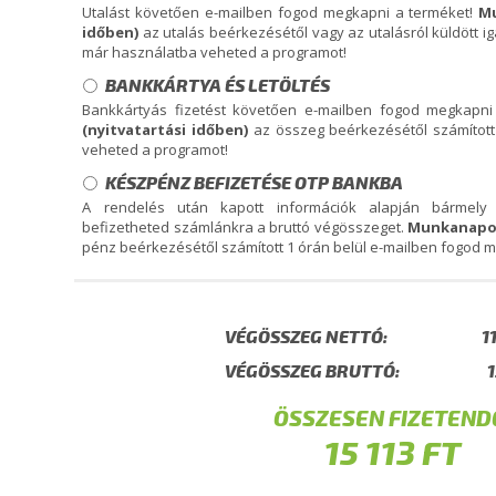
Utalást követően e-mailben fogod megkapni a terméket!
Mu
időben)
az utalás beérkezésétől vagy az utalásról küldött ig
már használatba veheted a programot!
BANKKÁRTYA ÉS LETÖLTÉS
Bankkártyás fizetést követően e-mailben fogod megkapn
(nyitvatartási időben)
az összeg beérkezésétől számított
veheted a programot!
KÉSZPÉNZ BEFIZETÉSE OTP BANKBA
A rendelés után kapott információk alapján bármel
befizetheted számlánkra a bruttó végösszeget.
Munkanapok
pénz beérkezésétől számított 1 órán belül e-mailben fogod 
VÉGÖSSZEG NETTÓ:
VÉGÖSSZEG BRUTTÓ:
ÖSSZESEN FIZETEND