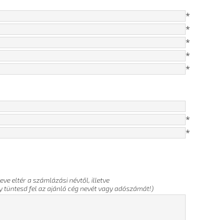
*
*
*
*
*
*
*
eve eltér a számlázási névtől, illetve
y tüntesd fel az ajánló cég nevét vagy adószámát!)