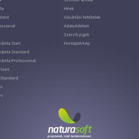
la
Hírek
ndard
Vásárlási feltételek
essional
Adatvédelem
Szerzői jogok
zámla Start
Honlaptérkép
Számla Standard
Számla Professional
Start
 Standard
yv
yv