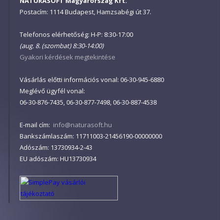
NATURASOFT Magyarország Kft.
Postacím: 1114 Budapest, Hamzsabégi út 37.
Telefonos elérhetőség: H-P: 8:30-17:00
(aug. 8. (szombat) 8:30-14:00)
Gyakori kérdések megtekintése
Vásárlás előtti információs vonal: 06-30-945-6880
Meglévő ügyfél vonal:
06-30-876-7435, 06-30-877-7498, 06-30-887-4538
E-mail cím:
info@naturasoft.hu
Bankszámlaszám: 11711003-21456190-00000000
Adószám: 13730934-2-43
EU adószám: HU13730934