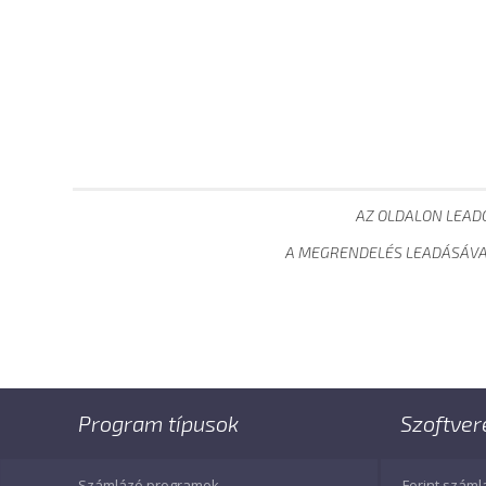
AZ OLDALON LEAD
A MEGRENDELÉS LEADÁSÁVA
Program típusok
Szoftver
Számlázó programok
Forint száml