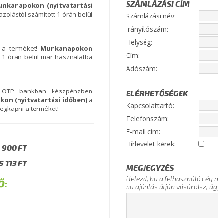
SZÁMLÁZÁSI CÍM
nkanapokon (nyitvatartási
azolástól számított 1 órán belül
Számlázási név:
Irányítószám:
Helység:
i a terméket!
Munkanapokon
Cím:
 1 órán belül már használatba
Adószám:
y OTP bankban készpénzben
ELÉRHETŐSÉGEK
on (nyitvatartási időben)
a
Kapcsolattartó:
megkapni a terméket!
Telefonszám:
E-mail cím:
Hírlevelet kérek:
MEGJEGYZÉS
(Jelezd, ha a felhasználó cég n
Ő:
ha ajánlás útján vásárolsz, úg