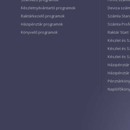
Készletnyilvántartó programok
Deviza szám
Raktárkezelő programok
Számla Sta
Házipénztár programok
Számla Prof
Könyvelő programok
Raktár Start
Készlet és S
Készlet és 
Készlet és 
Házipénztár 
Házipénztár
Pénztárkön
Naplófőkön