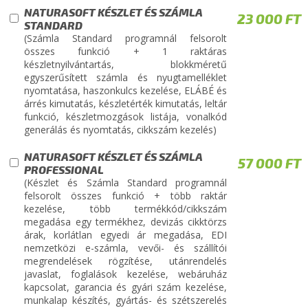
NATURASOFT KÉSZLET ÉS SZÁMLA
23 000 FT
STANDARD
(Számla Standard programnál felsorolt
összes funkció + 1 raktáras
készletnyilvántartás, blokkméretű
egyszerűsített számla és nyugtamelléklet
nyomtatása, haszonkulcs kezelése, ELÁBÉ és
árrés kimutatás, készletérték kimutatás, leltár
funkció, készletmozgások listája, vonalkód
generálás és nyomtatás, cikkszám kezelés)
NATURASOFT KÉSZLET ÉS SZÁMLA
57 000 FT
PROFESSIONAL
(Készlet és Számla Standard programnál
felsorolt összes funkció + több raktár
kezelése, több termékkód/cikkszám
megadása egy termékhez, devizás cikktörzs
árak, korlátlan egyedi ár megadása, EDI
nemzetközi e-számla, vevői- és szállítói
megrendelések rögzítése, utánrendelés
javaslat, foglalások kezelése, webáruház
kapcsolat, garancia és gyári szám kezelése,
munkalap készítés, gyártás- és szétszerelés