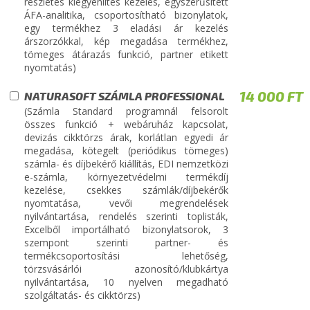
részletes kiegyenlítés kezelés, egyszerűsített
ÁFA-analitika, csoportosítható bizonylatok,
egy termékhez 3 eladási ár kezelés
árszorzókkal, kép megadása termékhez,
tömeges átárazás funkció, partner etikett
nyomtatás)
14 000 FT
NATURASOFT SZÁMLA PROFESSIONAL
(Számla Standard programnál felsorolt
összes funkció + webáruház kapcsolat,
devizás cikktörzs árak, korlátlan egyedi ár
megadása, kötegelt (periódikus tömeges)
számla- és díjbekérő kiállítás, EDI nemzetközi
e-számla, környezetvédelmi termékdíj
kezelése, csekkes számlák/díjbekérők
nyomtatása, vevői megrendelések
nyilvántartása, rendelés szerinti toplisták,
Excelből importálható bizonylatsorok, 3
szempont szerinti partner- és
termékcsoportosítási lehetőség,
törzsvásárlói azonosító/klubkártya
nyilvántartása, 10 nyelven megadható
szolgáltatás- és cikktörzs)