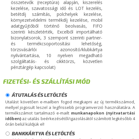
összetevők (receptúra) alapján, kiszerelés
kezelése, szavatossági idő és LOT kezelés,
betétdíj számítás, polchelyek kezelése,
környezetvédelmi termékdíj kezelése, mobil
adatgyűjtőből történő beolvasás, FIFO
szerinti készletérték, Excelből importálható
bizonylatsorok, 3 szempont szerinti partner-
és termékcsoportosítási lehetőség,
törzsvásárlói azonosító/klubkártya
nyilvántartása, 10 nyelven megadható
szolgáltatás- és cikktörzs, közvetlen
pénztárgép kapcsolat)
FIZETÉSI- ÉS SZÁLLÍTÁSI MÓD
ÁTUTALÁS ÉS LETÖLTÉS
Utalást követően e-mailben fogod megkapni az új termékszámod,
mellyel jogosult leszel a legfrissebb programverzió használatára. A
termékszámot tartalmazó e-mailt
munkanapokon (nyitvatartási
időben)
az utalás beérkezésétől/igazolásától számított legkésőbb 4
órán belül küldjük el!
BANKKÁRTYA ÉS LETÖLTÉS