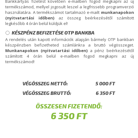
Bankkártyás fizetést követően e-mailben fogod megkapni az új
termékszámod, mellyel jogosult leszel a legfrissebb programverzió
használatára. A termékszámot tartalmazó e-mailt
munkanapokon
(nyitvatartási időben)
az összeg beérkezésétől számított
legkésőbb 4 órán belül küldjük el!
KÉSZPÉNZ BEFIZETÉSE OTP BANKBA
A rendelés után kapott információk alapján bármely OTP bankban
készpénzben befizetheted számlánkra a bruttó végösszeget.
Munkanapokon (nyitvatartási időben)
a pénz beérkezésétől
számított 4 órán belül e-mailben fogod megkapni az új
termékszámod!
VÉGÖSSZEG NETTÓ:
VÉGÖSSZEG BRUTTÓ:
ÖSSZESEN FIZETENDŐ: