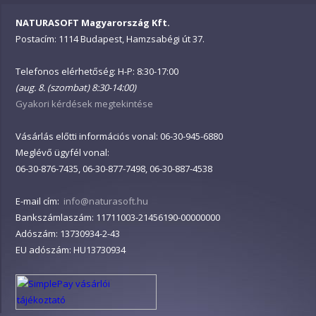
NATURASOFT Magyarország Kft.
Postacím: 1114 Budapest, Hamzsabégi út 37.
Telefonos elérhetőség: H-P: 8:30-17:00
(aug. 8. (szombat) 8:30-14:00)
Gyakori kérdések megtekintése
Vásárlás előtti információs vonal: 06-30-945-6880
Meglévő ügyfél vonal:
06-30-876-7435, 06-30-877-7498, 06-30-887-4538
E-mail cím:
info@naturasoft.hu
Bankszámlaszám: 11711003-21456190-00000000
Adószám: 13730934-2-43
EU adószám: HU13730934