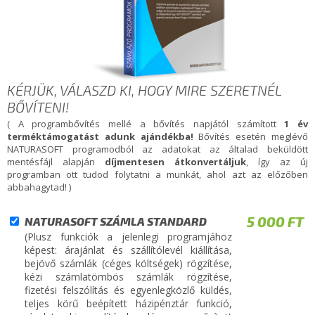
KÉRJÜK, VÁLASZD KI, HOGY MIRE SZERETNÉL
BŐVÍTENI!
( A programbővítés mellé a bővítés napjától számított
1 év
terméktámogatást adunk ajándékba!
Bővítés esetén meglévő
NATURASOFT programodból az adatokat az általad beküldött
mentésfájl alapján
díjmentesen átkonvertáljuk
, így az új
programban ott tudod folytatni a munkát, ahol azt az előzőben
abbahagytad! )
5 000 FT
NATURASOFT SZÁMLA STANDARD
(Plusz funkciók a jelenlegi programjához
képest: árajánlat és szállítólevél kiállítása,
bejövő számlák (céges költségek) rögzítése,
kézi számlatömbös számlák rögzítése,
fizetési felszólítás és egyenlegközlő küldés,
teljes körű beépített házipénztár funkció,