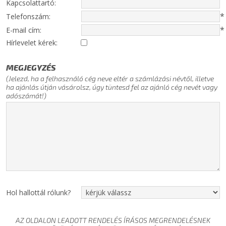
Kapcsolattartó:
*
Telefonszám:
*
E-mail cím:
Hírlevelet kérek:
MEGJEGYZÉS
(Jelezd, ha a felhasználó cég neve eltér a számlázási névtől, illetve
ha ajánlás útján vásárolsz, úgy tüntesd fel az ajánló cég nevét vagy
adószámát!)
Hol hallottál rólunk?
AZ OLDALON LEADOTT RENDELÉS ÍRÁSOS MEGRENDELÉSNEK