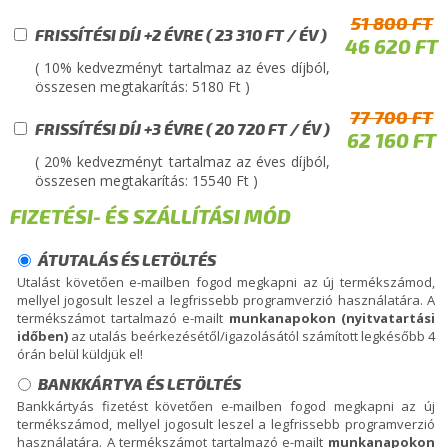
51 800 FT
FRISSÍTÉSI DÍJ +2 ÉVRE ( 23 310 FT / ÉV )
46 620 FT
( 10% kedvezményt tartalmaz az éves díjból,
összesen megtakarítás: 5180 Ft )
77 700 FT
FRISSÍTÉSI DÍJ +3 ÉVRE ( 20 720 FT / ÉV )
62 160 FT
( 20% kedvezményt tartalmaz az éves díjból,
összesen megtakarítás: 15540 Ft )
FIZETÉSI- ÉS SZÁLLÍTÁSI MÓD
ÁTUTALÁS ÉS LETÖLTÉS
Utalást követően e-mailben fogod megkapni az új termékszámod,
mellyel jogosult leszel a legfrissebb programverzió használatára. A
termékszámot tartalmazó e-mailt
munkanapokon (nyitvatartási
időben)
az utalás beérkezésétől/igazolásától számított legkésőbb 4
órán belül küldjük el!
BANKKÁRTYA ÉS LETÖLTÉS
Bankkártyás fizetést követően e-mailben fogod megkapni az új
termékszámod, mellyel jogosult leszel a legfrissebb programverzió
használatára. A termékszámot tartalmazó e-mailt
munkanapokon