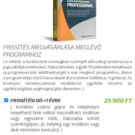
FRISSÍTÉS MEGVÁSÁRLÁSA MEGLÉVŐ
PROGRAMHOZ
( A vételár a kiválasztott csomagban szereplő időszakig tartalmazza a
jogszabálykövetéseket, fejlesztéseket, egyéb frissítéseket tartalmazó
új programverziók letölthetőségét a már meglévő programhoz, illetve
a program teljes körű használatát (bizonylatok kiállítása, rögzítése). Az
érvényes termékszámmal rendelkező ügyfelek részére az
ügyfélszolgálati segítségnyújtás díjmentes. )
25 900 FT
FRISSÍTÉSI DÍJ +1 ÉVRE
( Korlátlan számú gépre és telephelyre
telepíthető felár nélkül! Használható önállóan
vagy egyszerre több, hálózatba kötött
számítógépen, pl. helyileg egy irodában vagy
akár interneten keresztül. )