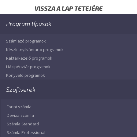
VISSZA A LAP TETEJÉRE
Program típusok
Számlázó programok
Készletnyilvántartó programok
Raktárkezelő programok
Házipénztár programok
Könyvelő programok
Szoftverek
Forint számla
Deviza számla
Számla Standard
Számla Professional