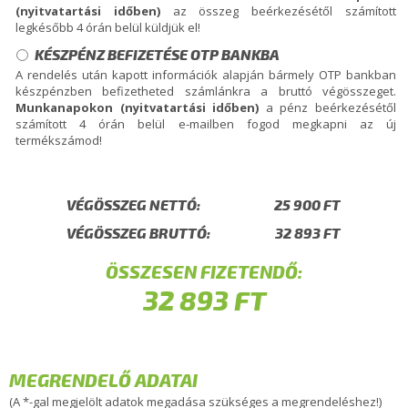
(nyitvatartási időben)
az összeg beérkezésétől számított
legkésőbb 4 órán belül küldjük el!
KÉSZPÉNZ BEFIZETÉSE OTP BANKBA
A rendelés után kapott információk alapján bármely OTP bankban
készpénzben befizetheted számlánkra a bruttó végösszeget.
Munkanapokon (nyitvatartási időben)
a pénz beérkezésétől
számított 4 órán belül e-mailben fogod megkapni az új
termékszámod!
VÉGÖSSZEG NETTÓ:
VÉGÖSSZEG BRUTTÓ:
ÖSSZESEN FIZETENDŐ:
MEGRENDELŐ ADATAI
(A *-gal megjelölt adatok megadása szükséges a megrendeléshez!)