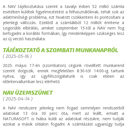
A NAV tájékoztatása szerint a tavalyi évben 52 millió számla
esetében küldtek figyelmeztetést a felhasználóknak, tehát sok az
adatminőségi probléma, ezt hivatott csökkenteni és pontosítani a
jelenlegi változás. Ezekből a számlákból 12 milliót érintene a
szigorúbb elbírálás, amiket szeptember 15-től a NAV nem fog
befogadni a korábbi formában, így mindenképpen szükséges lesz
az új verzió használata.
TÁJÉKOZTATÓ A SZOMBATI MUNKANAPRÓL
( 2025-05-16 )
2025. május 17-én (szombaton) cégünk rövidített munkarend
szerint dolgozik, ennek megfelelően 8:30-tól 14:00-ig tartunk
nyitva, így az ügyfélszolgálatunk is csak ebben az
időintervallumban lesz elérhető.
NAV ÜZEMSZÜNET
( 2025-04-14 )
A NAV rendszere jelenleg nem fogad semmilyen rendszerből
adatokat 13 óra 30 perc óta, mert az leállt, emiatt a
NATURASOFT is hiába küldi az adatokat részükre, nem tudják
azokat a másik oldalon fogadni. A számlázást ugyanúgy tudja