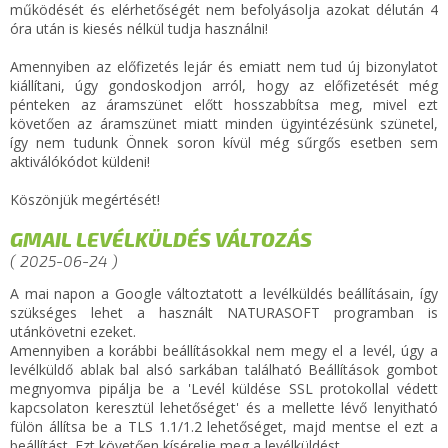
működését és elérhetőségét nem befolyásolja azokat délután 4
óra után is kiesés nélkül tudja használni!
Amennyiben az előfizetés lejár és emiatt nem tud új bizonylatot
kiállítani, úgy gondoskodjon arról, hogy az előfizetését még
pénteken az áramszünet előtt hosszabbítsa meg, mivel ezt
követően az áramszünet miatt minden ügyintézésünk szünetel,
így nem tudunk Önnek soron kívül még sűrgős esetben sem
aktiválókódot küldeni!
Köszönjük megértését!
GMAIL LEVÉLKÜLDÉS VÁLTOZÁS
( 2025-06-24 )
A mai napon a Google változtatott a levélküldés beállításain, így
szükséges lehet a használt NATURASOFT programban is
utánkövetni ezeket.
Amennyiben a korábbi beállításokkal nem megy el a levél, úgy a
levélküldő ablak bal alsó sarkában található Beállítások gombot
megnyomva pipálja be a 'Levél küldése SSL protokollal védett
kapcsolaton keresztül lehetőséget' és a mellette lévő lenyitható
fülön állítsa be a TLS 1.1/1.2 lehetőséget, majd mentse el ezt a
beállítást. Ezt követően kísérelje meg a levélküldést.