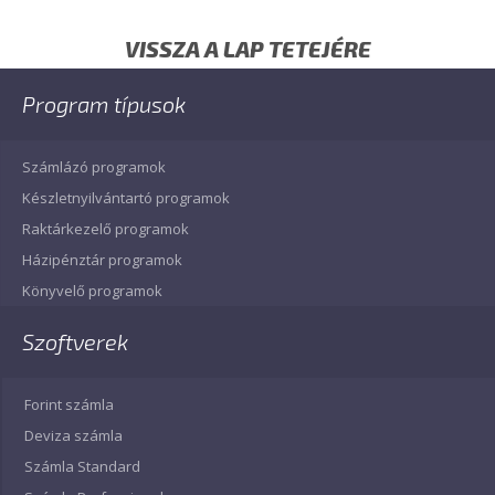
VISSZA A LAP TETEJÉRE
Program típusok
Számlázó programok
Készletnyilvántartó programok
Raktárkezelő programok
Házipénztár programok
Könyvelő programok
Szoftverek
Forint számla
Deviza számla
Számla Standard