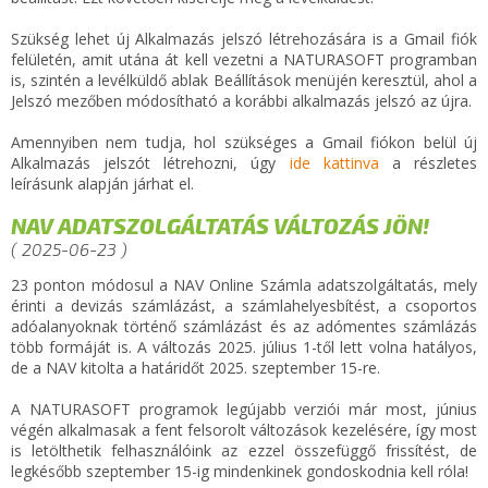
Szükség lehet új Alkalmazás jelszó létrehozására is a Gmail fiók
felületén, amit utána át kell vezetni a NATURASOFT programban
is, szintén a levélküldő ablak Beállítások menüjén keresztül, ahol a
Jelszó mezőben módosítható a korábbi alkalmazás jelszó az újra.
Amennyiben nem tudja, hol szükséges a Gmail fiókon belül új
Alkalmazás jelszót létrehozni, úgy
ide kattinva
a részletes
leírásunk alapján járhat el.
NAV ADATSZOLGÁLTATÁS VÁLTOZÁS JÖN!
( 2025-06-23 )
23 ponton módosul a NAV Online Számla adatszolgáltatás, mely
érinti a devizás számlázást, a számlahelyesbítést, a csoportos
adóalanyoknak történő számlázást és az adómentes számlázás
több formáját is. A változás 2025. július 1-től lett volna hatályos,
de a NAV kitolta a határidőt 2025. szeptember 15-re.
A NATURASOFT programok legújabb verziói már most, június
végén alkalmasak a fent felsorolt változások kezelésére, így most
is letölthetik felhasználóink az ezzel összefüggő frissítést, de
legkésőbb szeptember 15-ig mindenkinek gondoskodnia kell róla!