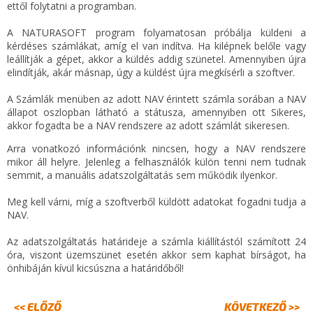
ettől folytatni a programban.
A NATURASOFT program folyamatosan próbálja küldeni a
kérdéses számlákat, amíg el van indítva. Ha kilépnek belőle vagy
leállítják a gépet, akkor a küldés addig szünetel. Amennyiben újra
elindítják, akár másnap, úgy a küldést újra megkísérli a szoftver.
A Számlák menüben az adott NAV érintett számla sorában a NAV
állapot oszlopban látható a státusza, amennyiben ott Sikeres,
akkor fogadta be a NAV rendszere az adott számlát sikeresen.
Arra vonatkozó információnk nincsen, hogy a NAV rendszere
mikor áll helyre. Jelenleg a felhasználók külön tenni nem tudnak
semmit, a manuális adatszolgáltatás sem működik ilyenkor.
Meg kell várni, míg a szoftverből küldött adatokat fogadni tudja a
NAV.
Az adatszolgáltatás határideje a számla kiállítástól számított 24
óra, viszont üzemszünet esetén akkor sem kaphat bírságot, ha
önhibáján kívül kicsúszna a határidőből!
<< ELŐZŐ
KÖVETKEZŐ >>