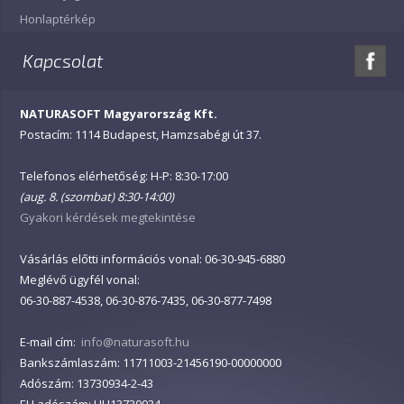
Honlaptérkép
Kapcsolat
NATURASOFT Magyarország Kft.
Postacím: 1114 Budapest, Hamzsabégi út 37.
Telefonos elérhetőség: H-P: 8:30-17:00
(aug. 8. (szombat) 8:30-14:00)
Gyakori kérdések megtekintése
Vásárlás előtti információs vonal: 06-30-945-6880
Meglévő ügyfél vonal:
06-30-887-4538, 06-30-876-7435, 06-30-877-7498
E-mail cím:
info@naturasoft.hu
Bankszámlaszám: 11711003-21456190-00000000
Adószám: 13730934-2-43