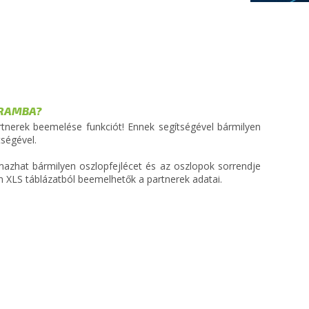
GRAMBA?
tnerek beemelése funkciót! Ennek segítségével bármilyen
tségével.
lmazhat bármilyen oszlopfejlécet és az oszlopok sorrendje
en XLS táblázatból beemelhetők a partnerek adatai.