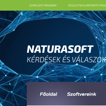
SZÁMLÁZÓ PROGRAM
KÉSZLETNYILVÁNTARTÓ PRO
NATURASOFT
KÉRDÉSEK ÉS VÁLASZOK