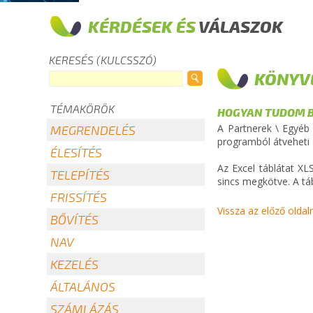
KÉRDÉSEK ÉS
VÁLASZOK
KERESÉS (KULCSSZÓ)
KÖNYV
TÉMAKÖRÖK
HOGYAN TUDOM B
A Partnerek \ Egyéb
MEGRENDELÉS
programból átveheti 
ÉLESÍTÉS
Az Excel táblátat XL
TELEPÍTÉS
sincs megkötve. A tá
FRISSÍTÉS
Vissza az előző oldal
BŐVÍTÉS
NAV
KEZELÉS
ÁLTALÁNOS
SZÁMLÁZÁS