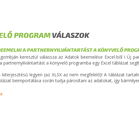
ELŐ PROGRAM
VÁLASZOK
EEMELNI A PARTNERNYILVÁNTARTÁST A KÖNYVELŐ PRO
 gombján keresztül válassza az Adatok beemelése Excel-ből \ Új par
a partnernyilvántartást a könyvelő programba egy Excel táblázat segí
S kiterjesztésű legyen (az XLSX az nem megfelelő)! A táblázat tarta
blázat beimportálása során tudja párosítani az adatokat, így bármily
ra