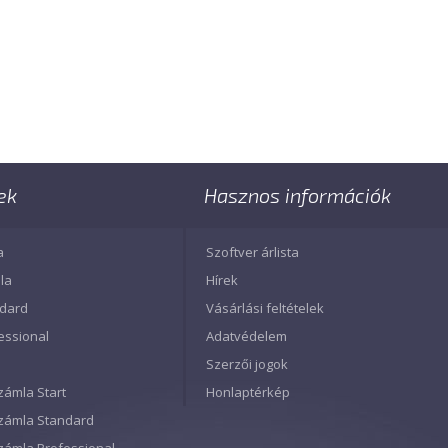
ek
Hasznos információk
a
Szoftver árlista
la
Hírek
ndard
Vásárlási feltételek
essional
Adatvédelem
Szerzői jogok
zámla Start
Honlaptérkép
Számla Standard