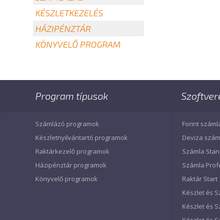
KÉSZLETKEZELÉS
HÁZIPÉNZTÁR
KÖNYVELŐ PROGRAM
Program típusok
Szoftver
Számlázó programok
Forint száml
Készletnyilvántartó programok
Deviza szám
Raktárkezelő programok
Számla Sta
Házipénztár programok
Számla Prof
Könyvelő programok
Raktár Start
Készlet és S
Készlet és 