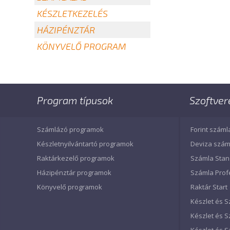
KÉSZLETKEZELÉS
HÁZIPÉNZTÁR
KÖNYVELŐ PROGRAM
Program típusok
Szoftver
Számlázó programok
Forint száml
Készletnyilvántartó programok
Deviza szám
Raktárkezelő programok
Számla Sta
Házipénztár programok
Számla Prof
Könyvelő programok
Raktár Start
Készlet és S
Készlet és 