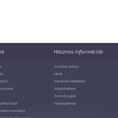
ek
Hasznos információk
a
Szoftver árlista
la
Hírek
ndard
Vásárlási feltételek
essional
Adatvédelem
Szerzői jogok
zámla Start
Honlaptérkép
Számla Standard