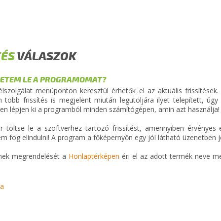
TÉS
VÁLASZOK
HETEM LE A PROGRAMOMAT?
szolgálat menüponton keresztül érhetők el az aktuális frissítések
több frissítés is megjelent miután legutoljára ilyet telepített, úgy e
étlen lépjen ki a programból minden számítógépen, amin azt használja!
 töltse le a szoftverhez tartozó frissítést, amennyiben érvényes e
em fog elindulni! A program a főképernyőn egy jól látható üzenetben je
ének megrendelését a
Honlaptérképen
éri el az adott termék neve mel
ra