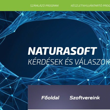
SZÁMLÁZÓ PROGRAM
KÉSZLETNYILVÁNTARTÓ PRO
NATURASOFT
KÉRDÉSEK ÉS VÁLASZOK