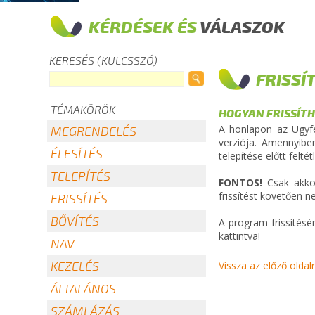
KÉRDÉSEK ÉS
VÁLASZOK
KERESÉS (KULCSSZÓ)
FRISSÍ
TÉMAKÖRÖK
HOGYAN FRISSÍT
A honlapon az Ügyfél
MEGRENDELÉS
verziója. Amennyiben 
ÉLESÍTÉS
telepítése előtt felt
TELEPÍTÉS
FONTOS!
Csak akkor
frissítést követően n
FRISSÍTÉS
BŐVÍTÉS
A program frissítés
kattintva!
NAV
KEZELÉS
Vissza az előző oldal
ÁLTALÁNOS
SZÁMLÁZÁS