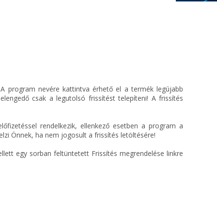
. A program nevére kattintva érhető el a termék legújabb
lengedő csak a legutolsó frissítést telepíteni! A frissítés
lőfizetéssel rendelkezik, ellenkező esetben a program a
lzi Önnek, ha nem jogosult a frissítés letöltésére!
lett egy sorban feltüntetett Frissítés megrendelése linkre