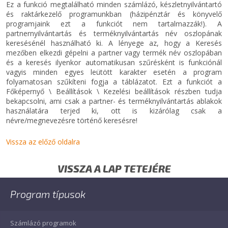
Ez a funkció megtalálható minden számlázó, készletnyilvántartó
és raktárkezelő programunkban (házipénztár és könyvelő
programjaink ezt a funkciót nem tartalmazzák!). A
partnernyilvántartás és terméknyilvántartás név oszlopának
keresésénél használható ki. A lényege az, hogy a Keresés
mezőben elkezdi gépelni a partner vagy termék név oszlopában
és a keresés ilyenkor automatikusan szűrésként is funkciónál
vagyis minden egyes leütött karakter esetén a program
folyamatosan szűkíteni fogja a táblázatot. Ezt a funkciót a
Főképernyő \ Beállítások \ Kezelési beállítások részben tudja
bekapcsolni, ami csak a partner- és terméknyilvántartás ablakok
használatára terjed ki, ott is kizárólag csak a
névre/megnevezésre történő keresésre!
Vissza az előző oldalra
VISSZA A LAP TETEJÉRE
Program típusok
Számlázó programok