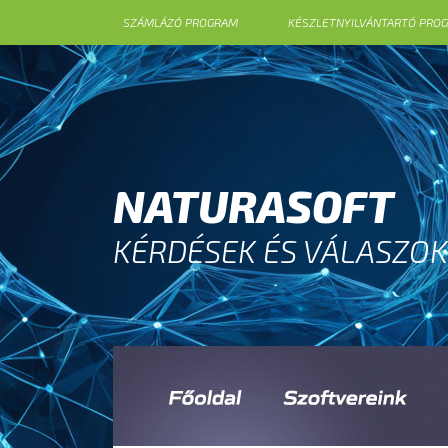
SZÁMLÁZÓ PROGRAM
KÉSZLETNYILVÁNTARTÓ PRO
NATURASOFT
KÉRDÉSEK ÉS VÁLASZOK