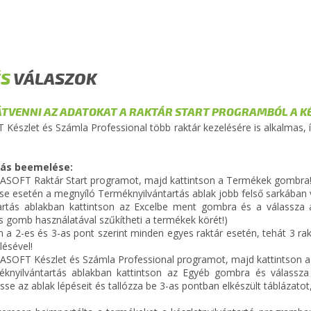
ÉS
VÁLASZOK
TVENNI AZ ADATOKAT A RAKTÁR START PROGRAMBÓL A K
észlet és Számla Professional több raktár kezelésére is alkalmas, íg
tás beemelése:
URASOFT Raktár Start programot, majd kattintson a Termékek gombra
se esetén a megnyíló Terméknyilvántartás ablak jobb felső sarkában vá
artás ablakban kattintson az Excelbe ment gombra és a válassza a
s gomb használatával szűkítheti a termékek körét!)
en a 2-es és 3-as pont szerint minden egyes raktár esetén, tehát 3 rak
ésével!
URASOFT Készlet és Számla Professional programot, majd kattintson
knyilvántartás ablakban kattintson az Egyéb gombra és válassza
se az ablak lépéseit és tallózza be 3-as pontban elkészült táblázato