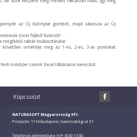
an, de azok készlete még minden raktárban nulla, így még
ernyőn az Új bizonylat gombot, majd válassza az Új
lvasás Excel fájlból funkciót!
a megfelelő raktár kiválasztására!
zt követően ismételje meg az 1-es, 2-es, 3-as pontokat
enti módszer szerint Excel táblázaton keresztül.
Kapcsolat
NATURASOFT Magyarország Kft.
Postacím: 1114 Budapest, Hamzsabégi út 37.
Telefonos elérhetőség: H-P: 8:30-17:00