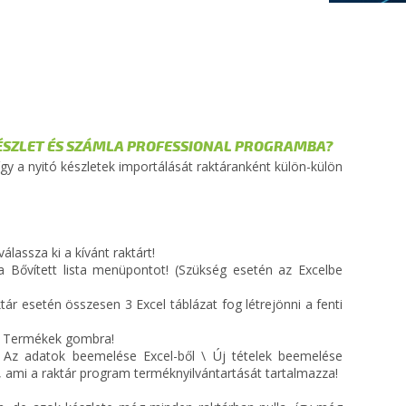
ÉSZLET ÉS SZÁMLA PROFESSIONAL PROGRAMBA?
y a nyitó készletek importálását raktáranként külön-külön
!
lassza ki a kívánt raktárt!
 Bővített lista menüpontot! (Szükség esetén az Excelbe
tár esetén összesen 3 Excel táblázat fog létrejönni a fenti
 a Termékek gombra!
 Az adatok beemelése Excel-ből \ Új tételek beemelése
t, ami a raktár program terméknyilvántartását tartalmazza!