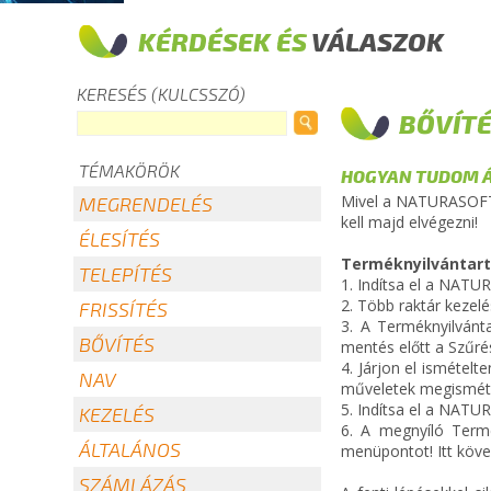
KÉRDÉSEK ÉS
VÁLASZOK
KERESÉS (KULCSSZÓ)
BŐVÍT
TÉMAKÖRÖK
HOGYAN TUDOM Á
Mivel a NATURASOFT K
MEGRENDELÉS
kell majd elvégezni!
ÉLESÍTÉS
Terméknyilvántar
TELEPÍTÉS
1. Indítsa el a NAT
2. Több raktár kezelé
FRISSÍTÉS
3. A Terméknyilvánt
BŐVÍTÉS
mentés előtt a Szűré
4. Járjon el ismételt
NAV
műveletek megismétl
5. Indítsa el a NAT
KEZELÉS
6. A megnyíló Termé
ÁLTALÁNOS
menüpontot! Itt köves
SZÁMLÁZÁS