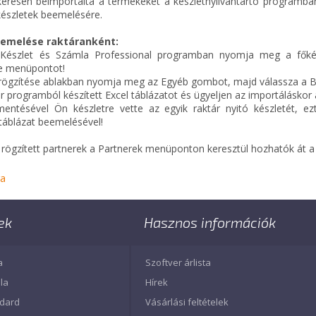
ikeresen beimportálta a termékeket a készletnyilvántartó programb
készletek beemelésére.
eemelése raktáranként:
észlet és Számla Professional programban nyomja meg a főkép
se menüpontot!
 rögzítése ablakban nyomja meg az Egyéb gombot, majd válassza a Beo
ár programból készített Excel táblázatot és ügyeljen az importáláskor 
mentésével Ön készletre vette az egyik raktár nyitó készletét, e
 táblázat beemelésével!
rögzített partnerek a Partnerek menüponton keresztül hozhatók át a f
ra
ek
Hasznos információk
a
Szoftver árlista
la
Hírek
ndard
Vásárlási feltételek