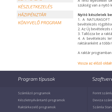
A fenti lépésekkel s
szükség van a nyitó 
KÉSZLETKEZELÉS
HÁZIPÉNZTÁR
Nyitó készletek b
1. A NATURASOFT K
KÖNYVELŐ PROGRAM
bevételezés rögzíté
2. Az Új bevételezés
3. Tallózza be a rakt
4. A bevételezés le
raktáranként a többi
A raktár programban 
Vissza az előző oldal
Program típusok
Szoftver
Számlázó programok
Forint száml
Készletnyilvántartó programok
Deviza szám
Raktárkezelő programok
Számla Sta