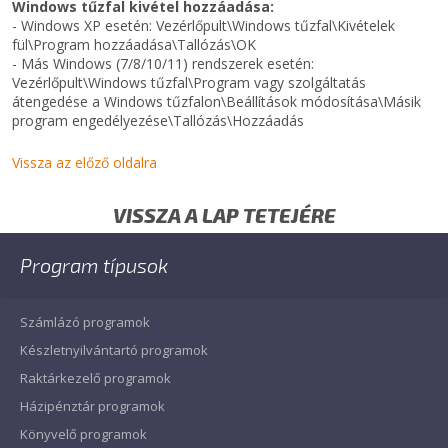
Windows tűzfal kivétel hozzáadása:
- Windows XP esetén: Vezérlőpult\Windows tűzfal\Kivételek
fül\Program hozzáadása\Tallózás\OK
- Más Windows (7/8/10/11) rendszerek esetén:
Vezérlőpult\Windows tűzfal\Program vagy szolgáltatás
átengedése a Windows tűzfalon\Beállítások módosítása\Másik
program engedélyezése\Tallózás\Hozzáadás
Vissza az előző oldalra
VISSZA A LAP TETEJÉRE
Program típusok
Számlázó programok
Készletnyilvántartó programok
Raktárkezelő programok
Házipénztár programok
Könyvelő programok