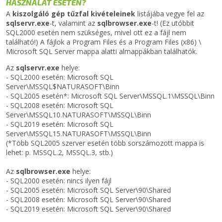
HASZNÁLAT ESETÉN?
A
kiszolgáló gép tűzfal kivételeinek
listájába vegye fel az
sqlservr.exe
-t, valamint az
sqlbrowser.exe
-t! (Ez utóbbit
SQL2000 esetén nem szükséges, mivel ott ez a fájl nem
található!) A fájlok a Program Files és a Program Files (x86) \
Microsoft SQL Server mappa alatti almappákban találhatók.
Az
sqlservr.exe
helye:
- SQL2000 esetén: Microsoft SQL
Server\MSSQL$NATURASOFT\Binn
- SQL2005 esetén*: Microsoft SQL Server\MSSQL.1\MSSQL\Binn
- SQL2008 esetén: Microsoft SQL
Server\MSSQL10.NATURASOFT\MSSQL\Binn
- SQL2019 esetén: Microsoft SQL
Server\MSSQL15.NATURASOFT\MSSQL\Binn
(*Több SQL2005 szerver esetén több sorszámozott mappa is
lehet: p. MSSQL.2, MSSQL.3, stb.)
Az
sqlbrowser.exe
helye:
- SQL2000 esetén: nincs ilyen fájl
- SQL2005 esetén: Microsoft SQL Server\90\Shared
- SQL2008 esetén: Microsoft SQL Server\90\Shared
- SQL2019 esetén: Microsoft SQL Server\90\Shared